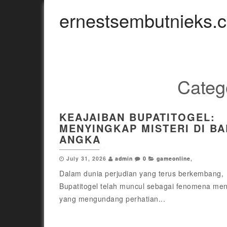
ernestsembutnieks.
Categ
KEAJAIBAN BUPATITOGEL:
MENYINGKAP MISTERI DI BA
ANGKA
July 31, 2026
admin
0
gameonline
,
Dalam dunia perjudian yang terus berkembang,
Bupatitogel telah muncul sebagai fenomena men
yang mengundang perhatian...