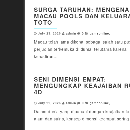
SURGA TARUHAN: MENGENA
MACAU POOLS DAN KELUAR
TOTO
July 23, 2026
admin
0
gameonline
,
Macau telah lama dikenal sebagai salah satu pu
perjudian terkemuka di dunia, terutama karena
kehadiran...
SENI DIMENSI EMPAT:
MENGUNGKAP KEAJAIBAN R
4D
July 22, 2026
admin
0
gameonline
,
Dalam dunia yang dipenuhi dengan keajaiban f
alam dan sains, konsep dimensi keempat sering k