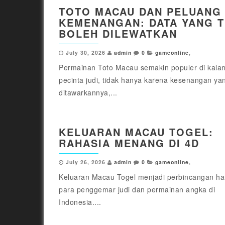
TOTO MACAU DAN PELUANG
KEMENANGAN: DATA YANG T
BOLEH DILEWATKAN
July 30, 2026
admin
0
gameonline
,
Permainan Toto Macau semakin populer di kala
pecinta judi, tidak hanya karena kesenangan ya
ditawarkannya,...
KELUARAN MACAU TOGEL:
RAHASIA MENANG DI 4D
July 26, 2026
admin
0
gameonline
,
Keluaran Macau Togel menjadi perbincangan ha
para penggemar judi dan permainan angka di
Indonesia....