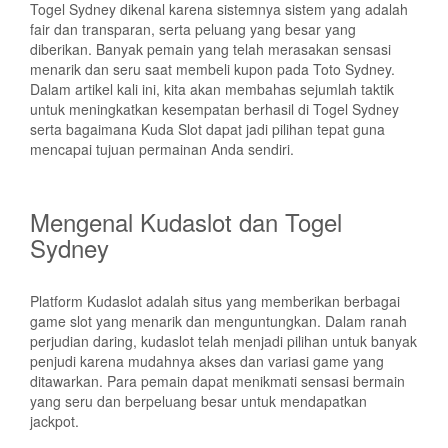
Togel Sydney dikenal karena sistemnya sistem yang adalah
fair dan transparan, serta peluang yang besar yang
diberikan. Banyak pemain yang telah merasakan sensasi
menarik dan seru saat membeli kupon pada Toto Sydney.
Dalam artikel kali ini, kita akan membahas sejumlah taktik
untuk meningkatkan kesempatan berhasil di Togel Sydney
serta bagaimana Kuda Slot dapat jadi pilihan tepat guna
mencapai tujuan permainan Anda sendiri.
Mengenal Kudaslot dan Togel
Sydney
Platform Kudaslot adalah situs yang memberikan berbagai
game slot yang menarik dan menguntungkan. Dalam ranah
perjudian daring, kudaslot telah menjadi pilihan untuk banyak
penjudi karena mudahnya akses dan variasi game yang
ditawarkan. Para pemain dapat menikmati sensasi bermain
yang seru dan berpeluang besar untuk mendapatkan
jackpot.