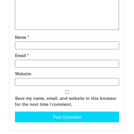
Name
*
Email
*
Website
Save my name, email, and website in this browser
for the next time I comment.