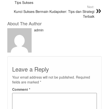
Tips Sukses
Next:
Kunci Sukses Bermain Kudapoker: Tips dan Strategi
Terbaik
About The Author
admin
Leave a Reply
Your email address will not be published.
Required
fields are marked
*
Comment
*