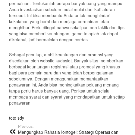
permainan. Tentukanlah berapa banyak uang yang mampu
Anda investasikan sebelum mulai mulai dan ikuti aturan
tersebut. Ini bisa membantu Anda untuk menghindari
kekalahan yang berat dan menjaga permainan tetap
menghibur. Perlu diingat bahwa sekalipun ada taktik dan tips
yang bisa memberi keuntungan, game tetaplah tak dapat
diketahui, jadi bermainlah dengan cerdas.
Sebagai penutup, ambil keuntungan dan promosi yang
disediakan oleh website kudaslot. Banyak situs memberikan
berbagai keuntungan registrasi atau promosi yang khusus
bagi para pemain baru dan yang telah berpengalaman
sebelumnya. Dengan menggunakan memanfaatkan
penawaran ini, Anda bisa meningkatkan peluang menang
tanpa perlu harus banyak uang. Periksa untuk selalu
membaca syarat dan syarat yang mendapatkan untuk setiap
penawaran.
toto sdy
Previous:
Mengungkap Rahasia Iontogel: Strategi Operasi dan