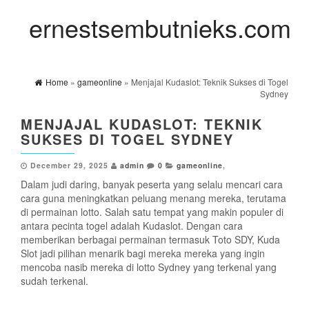
ernestsembutnieks.com
Home
»
gameonline
» Menjajal Kudaslot: Teknik Sukses di Togel
Sydney
MENJAJAL KUDASLOT: TEKNIK
SUKSES DI TOGEL SYDNEY
December 29, 2025
admin
0
gameonline
,
Dalam judi daring, banyak peserta yang selalu mencari cara
cara guna meningkatkan peluang menang mereka, terutama
di permainan lotto. Salah satu tempat yang makin populer di
antara pecinta togel adalah Kudaslot. Dengan cara
memberikan berbagai permainan termasuk Toto SDY, Kuda
Slot jadi pilihan menarik bagi mereka mereka yang ingin
mencoba nasib mereka di lotto Sydney yang terkenal yang
sudah terkenal.