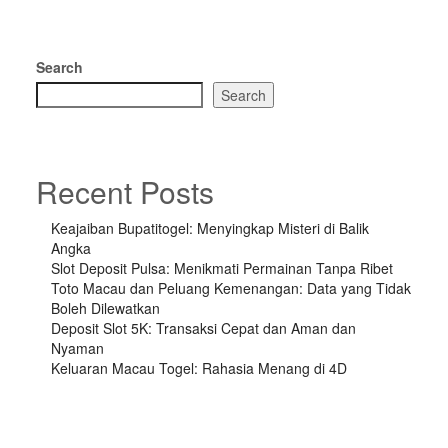
Search
Search
Recent Posts
Keajaiban Bupatitogel: Menyingkap Misteri di Balik
Angka
Slot Deposit Pulsa: Menikmati Permainan Tanpa Ribet
Toto Macau dan Peluang Kemenangan: Data yang Tidak
Boleh Dilewatkan
Deposit Slot 5K: Transaksi Cepat dan Aman dan
Nyaman
Keluaran Macau Togel: Rahasia Menang di 4D