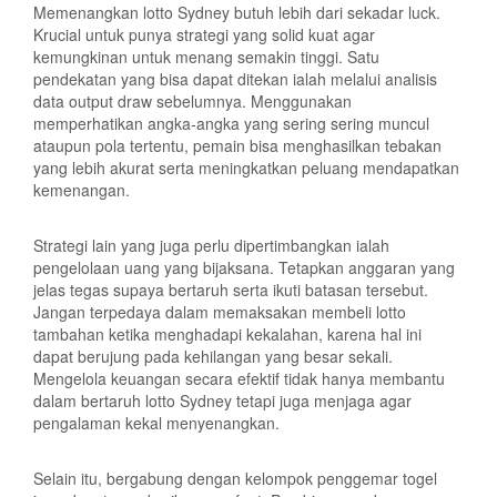
Memenangkan lotto Sydney butuh lebih dari sekadar luck.
Krucial untuk punya strategi yang solid kuat agar
kemungkinan untuk menang semakin tinggi. Satu
pendekatan yang bisa dapat ditekan ialah melalui analisis
data output draw sebelumnya. Menggunakan
memperhatikan angka-angka yang sering sering muncul
ataupun pola tertentu, pemain bisa menghasilkan tebakan
yang lebih akurat serta meningkatkan peluang mendapatkan
kemenangan.
Strategi lain yang juga perlu dipertimbangkan ialah
pengelolaan uang yang bijaksana. Tetapkan anggaran yang
jelas tegas supaya bertaruh serta ikuti batasan tersebut.
Jangan terpedaya dalam memaksakan membeli lotto
tambahan ketika menghadapi kekalahan, karena hal ini
dapat berujung pada kehilangan yang besar sekali.
Mengelola keuangan secara efektif tidak hanya membantu
dalam bertaruh lotto Sydney tetapi juga menjaga agar
pengalaman kekal menyenangkan.
Selain itu, bergabung dengan kelompok penggemar togel