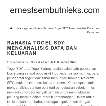
ernestsembutnieks.com
Home
»
gameonline
» Rahasia Togel SDY: Menganalisis Data dan
Keluaran
RAHASIA TOGEL SDY:
MENGANALISIS DATA DAN
KELUARAN
December 17, 2025
admin
0
gameonline
,
Togel SDY atau Togel Sydney adalah salah satu permainan
lotere yang sangat populer di Indonesia. Setiap harinya, para
penggemar togel tidak sabar menunggu momen live draw
SDY untuk melihat hasil keluaran resmi. Keterampilan dalam
menganalisis data dan pola dari pengeluaran sebelumnya
menjadi kunci bagi banyak pemain untuk meningkatkan
peluang mereka dalam meraih kemenangan. Dalam artikel
ini, kita akan membahas berbagai aspek terkait dengan