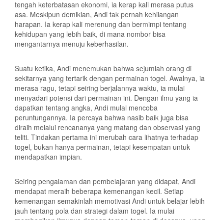
tengah keterbatasan ekonomi, ia kerap kali merasa putus
asa. Meskipun demikian, Andi tak pernah kehilangan
harapan. Ia kerap kali merenung dan bermimpi tentang
kehidupan yang lebih baik, di mana nombor bisa
mengantarnya menuju keberhasilan.
Suatu ketika, Andi menemukan bahwa sejumlah orang di
sekitarnya yang tertarik dengan permainan togel. Awalnya, ia
merasa ragu, tetapi seiring berjalannya waktu, ia mulai
menyadari potensi dari permainan ini. Dengan ilmu yang ia
dapatkan tentang angka, Andi mulai mencoba
peruntungannya. Ia percaya bahwa nasib baik juga bisa
diraih melalui rencananya yang matang dan observasi yang
teliti. Tindakan pertama ini merubah cara lihatnya terhadap
togel, bukan hanya permainan, tetapi kesempatan untuk
mendapatkan impian.
Seiring pengalaman dan pembelajaran yang didapat, Andi
mendapat meraih beberapa kemenangan kecil. Setiap
kemenangan semakinlah memotivasi Andi untuk belajar lebih
jauh tentang pola dan strategi dalam togel. Ia mulai