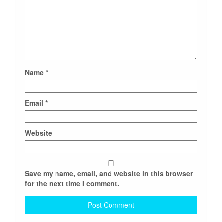
Name
*
Email
*
Website
Save my name, email, and website in this browser
for the next time I comment.