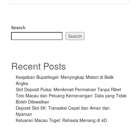
Search
Search
Recent Posts
Keajaiban Bupatitogel: Menyingkap Misteri di Balik
Angka
Slot Deposit Pulsa: Menikmati Permainan Tanpa Ribet
Toto Macau dan Peluang Kemenangan: Data yang Tidak
Boleh Dilewatkan
Deposit Slot 5K: Transaksi Cepat dan Aman dan
Nyaman
Keluaran Macau Togel: Rahasia Menang di 4D