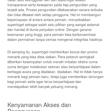
transparansi serta kewajaran pada tiap pengundian yang
terjadi ada. Proses pengundian dilaksanakan secara terbuka
dan bisa dikawal oleh setiap pengguna. Hal ini membangun
kepercayaan di antara antara pemain, menyebabkan
supertogel sebagai salah satu pilihan yang sangat selamat
dan handal di dunia perjudian online. Dengan garansi
keamanan yang tinggi, para pemain bisa berkonsentrasi
dalam permainan tanpa cemas mengenai integritas hasilnya.
Di samping itu, supertogel memberikan bonus dan promo
menarik yang bisa disia-siakan. Para petaruh seringkali
diberikan kesempatan untuk meraih imbalan ekstra cuma-
cuma dengan melakukan setoran atau berpartisipasi dalam
berbagai acara yang diadakan. diadakan. Hal ini tidak hanya
menarik bagi pemain baru, tetapi juga memberikan dorongan
bagi pemain setia agar terus berpartisipasi dan
mendapatkan lebih banyak peluang menang.
Kenyamanan Akses dan
Penggunaan