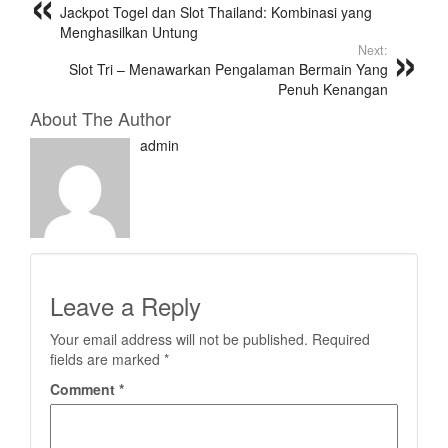
Jackpot Togel dan Slot Thailand: Kombinasi yang
Menghasilkan Untung
Next:
Slot Tri – Menawarkan Pengalaman Bermain Yang
Penuh Kenangan
About The Author
admin
Leave a Reply
Your email address will not be published.
Required
fields are marked
*
Comment
*