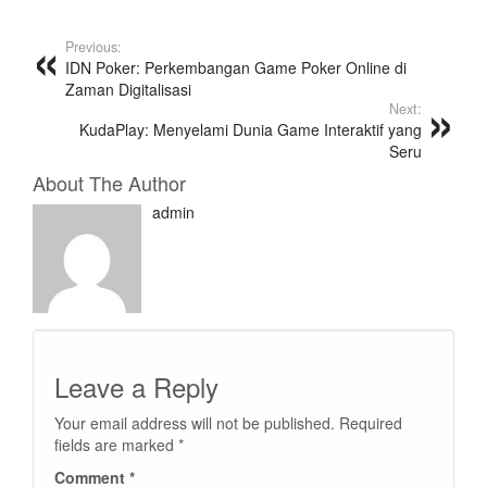
Previous:
IDN Poker: Perkembangan Game Poker Online di
Zaman Digitalisasi
Next:
KudaPlay: Menyelami Dunia Game Interaktif yang
Seru
About The Author
admin
Leave a Reply
Your email address will not be published.
Required
fields are marked
*
Comment
*