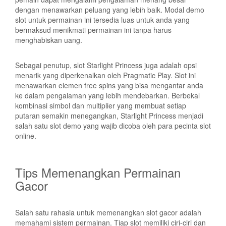
dengan menawarkan peluang yang lebih baik. Modal demo
slot untuk permainan ini tersedia luas untuk anda yang
bermaksud menikmati permainan ini tanpa harus
menghabiskan uang.
Sebagai penutup, slot Starlight Princess juga adalah opsi
menarik yang diperkenalkan oleh Pragmatic Play. Slot ini
menawarkan elemen free spins yang bisa mengantar anda
ke dalam pengalaman yang lebih mendebarkan. Berbekal
kombinasi simbol dan multiplier yang membuat setiap
putaran semakin menegangkan, Starlight Princess menjadi
salah satu slot demo yang wajib dicoba oleh para pecinta slot
online.
Tips Memenangkan Permainan
Gacor
Salah satu rahasia untuk memenangkan slot gacor adalah
memahami sistem permainan. Tiap slot memiliki ciri-ciri dan