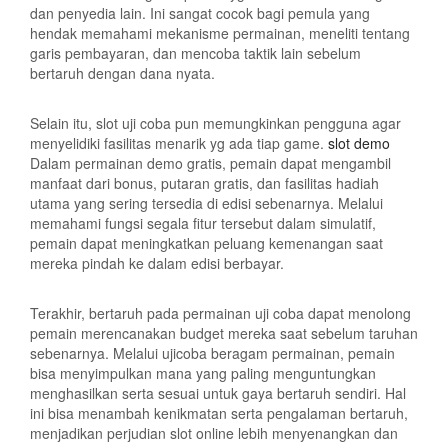
dan penyedia lain. Ini sangat cocok bagi pemula yang
hendak memahami mekanisme permainan, meneliti tentang
garis pembayaran, dan mencoba taktik lain sebelum
bertaruh dengan dana nyata.
Selain itu, slot uji coba pun memungkinkan pengguna agar
menyelidiki fasilitas menarik yg ada tiap game.
slot demo
Dalam permainan demo gratis, pemain dapat mengambil
manfaat dari bonus, putaran gratis, dan fasilitas hadiah
utama yang sering tersedia di edisi sebenarnya. Melalui
memahami fungsi segala fitur tersebut dalam simulatif,
pemain dapat meningkatkan peluang kemenangan saat
mereka pindah ke dalam edisi berbayar.
Terakhir, bertaruh pada permainan uji coba dapat menolong
pemain merencanakan budget mereka saat sebelum taruhan
sebenarnya. Melalui ujicoba beragam permainan, pemain
bisa menyimpulkan mana yang paling menguntungkan
menghasilkan serta sesuai untuk gaya bertaruh sendiri. Hal
ini bisa menambah kenikmatan serta pengalaman bertaruh,
menjadikan perjudian slot online lebih menyenangkan dan