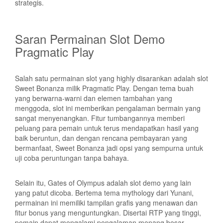
strategis.
Saran Permainan Slot Demo
Pragmatic Play
Salah satu permainan slot yang highly disarankan adalah slot
Sweet Bonanza milik Pragmatic Play. Dengan tema buah
yang berwarna-warni dan elemen tambahan yang
menggoda, slot ini memberikan pengalaman bermain yang
sangat menyenangkan. Fitur tumbangannya memberi
peluang para pemain untuk terus mendapatkan hasil yang
baik beruntun, dan dengan rencana pembayaran yang
bermanfaat, Sweet Bonanza jadi opsi yang sempurna untuk
uji coba peruntungan tanpa bahaya.
Selain itu, Gates of Olympus adalah slot demo yang lain
yang patut dicoba. Bertema tema mythology dari Yunani,
permainan ini memiliki tampilan grafis yang menawan dan
fitur bonus yang menguntungkan. Disertai RTP yang tinggi,
pemain dapat mengalami pengalaman menang besar