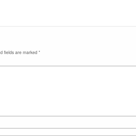
d fields are marked
*