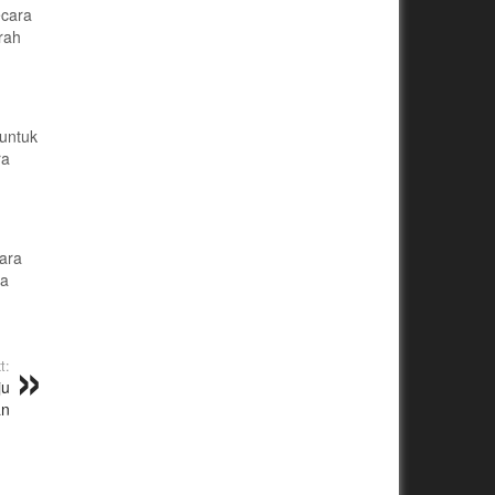
ecara
rah
 untuk
ra
ara
ya
t:
ju
an