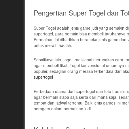
Pengertian Super Togel dan Tot
Super Togel adalah jenis game judi yang semakin di
supertogel, para pemain bisa membeli taruhannya mel
Permainan ini dihadirkan beraneka jenis game dan
untuk meraih hadiah.
Sebaliknya lain, togel tradisional merupakan cara t
agar membeli tiket. Togel konvensional umumnya me
populer, sebagian orang merasa terkendala dari aks
supertogel
Perbedaan utama dari supertogel dan toto tradisiona
agar bermain siapa saja serta dari mana saja, sed
tempat dan jadwal tertentu. Baik jenis games ini 
beragam dalam permainan judi.