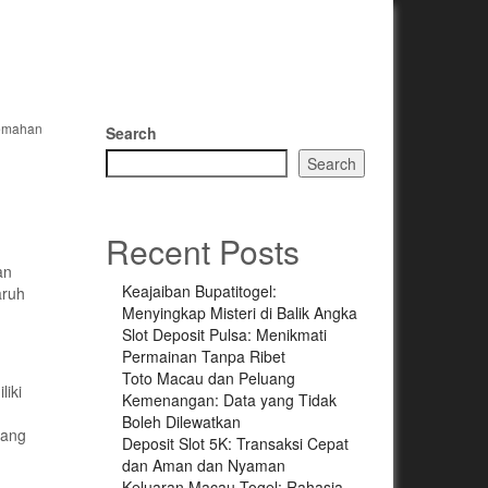
lemahan
Search
Search
Recent Posts
an
Keajaiban Bupatitogel:
aruh
Menyingkap Misteri di Balik Angka
Slot Deposit Pulsa: Menikmati
Permainan Tanpa Ribet
Toto Macau dan Peluang
liki
Kemenangan: Data yang Tidak
Boleh Dilewatkan
yang
Deposit Slot 5K: Transaksi Cepat
dan Aman dan Nyaman
Keluaran Macau Togel: Rahasia