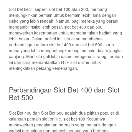
Slot bet kecil, seperti slot bet 100 atau 200, memang
memungkinkan pemain untuk bermain lebih lama dengan
risiko yang lebih rendah. Namun, bagi mereka yang berani
mengambil risiko lebih besar, slot bet 400 dan 500
menawarkan kesempatan untuk memenangkan hadiah yang
lebih besar. Dalam artikel ini, kita akan membahas
perbandingan antara slot bet 400 dan slot bet 500, serta
mana yang lebih menguntungkan bagi pemain dalam jangka
panjang. Mari kita gali lebih dalam mengenai strategi taruhan
ini dan cara memanfaatkan RTP slot online untuk
meningkatkan peluang kemenangan.
Perbandingan Slot Bet 400 dan Slot
Bet 500
Slot Bet 400 dan Slot Bet 500 adalah dua pilihan populer di
kalangan pemain slot online.
slot bet 100
Keduanya
menawarkan pengalaman bermain yang menarik dengan
variasi permainan dan potensi menang yang berbeda.