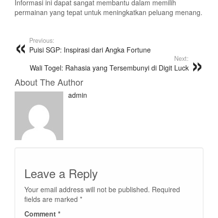
Informasi ini dapat sangat membantu dalam memilih
permainan yang tepat untuk meningkatkan peluang menang.
Previous:
Puisi SGP: Inspirasi dari Angka Fortune
Next:
Wali Togel: Rahasia yang Tersembunyi di Digit Luck
About The Author
admin
Leave a Reply
Your email address will not be published.
Required
fields are marked
*
Comment
*