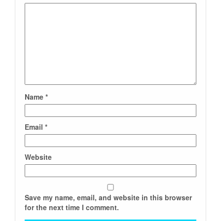
Name
*
Email
*
Website
Save my name, email, and website in this browser
for the next time I comment.