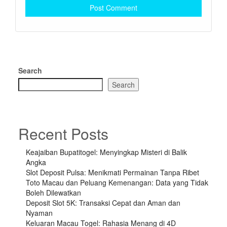
Search
Search
Recent Posts
Keajaiban Bupatitogel: Menyingkap Misteri di Balik
Angka
Slot Deposit Pulsa: Menikmati Permainan Tanpa Ribet
Toto Macau dan Peluang Kemenangan: Data yang Tidak
Boleh Dilewatkan
Deposit Slot 5K: Transaksi Cepat dan Aman dan
Nyaman
Keluaran Macau Togel: Rahasia Menang di 4D