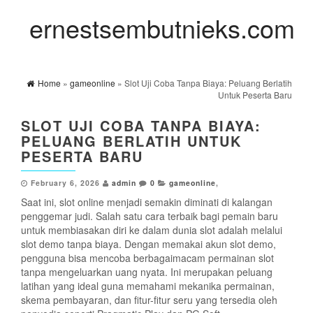
ernestsembutnieks.com
Home
»
gameonline
» Slot Uji Coba Tanpa Biaya: Peluang Berlatih
Untuk Peserta Baru
SLOT UJI COBA TANPA BIAYA:
PELUANG BERLATIH UNTUK
PESERTA BARU
February 6, 2026
admin
0
gameonline
,
Saat ini, slot online menjadi semakin diminati di kalangan
penggemar judi. Salah satu cara terbaik bagi pemain baru
untuk membiasakan diri ke dalam dunia slot adalah melalui
slot demo tanpa biaya. Dengan memakai akun slot demo,
pengguna bisa mencoba berbagaimacam permainan slot
tanpa mengeluarkan uang nyata. Ini merupakan peluang
latihan yang ideal guna memahami mekanika permainan,
skema pembayaran, dan fitur-fitur seru yang tersedia oleh