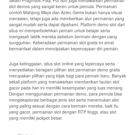
Selain Pragmatic Play, PG Soft juga menawarkan permainan
slot demos yang sangat keren untuk pemula. Permainan
contoh Mahjong Ways dan Aztec Gems bukan hanya visual
menawan, tetapi juga ada memberikan alur permainan yang
sangat mudah serta dapat dipahami. Platform demo slot dari
situs ini memperbolehkan pemain untuk belajar serta
mengasah taktik mereka sebelum bermain dengan uang
sungguhan. Keberadaan permainan slot gratis ini amat
bermanfaat dalam menciptakan kepercayaan diri pemain.
Juga ketinggalan, situs slot online yang tepercaya serta
menyediakan beragam pilihan slot permainan demo gratis
merupakan pilihan yang bijak bagi para pemain baru. Banyak
sekali platform yang menawarkan memberikan tautan slot
gacor pada hari ini memiliki kesempatan yang luas menang.
Dengan menggunakan permainan demo, para pemula bisa
mengeksplorasi berbagai jenis slot serta menemukan slot
yang paling sesuai dengan cara bermain mereka, baik itu
yang gacor, permainan slot dengan RTP tinggi, atau slot
yang memiliki jackpot besar.