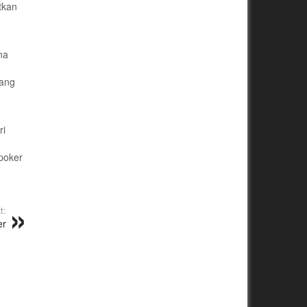
tkan
na
yang
ri
poker
t:
er