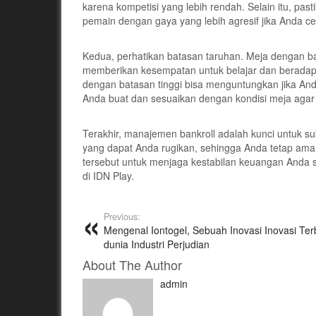
karena kompetisi yang lebih rendah. Selain itu, pas
pemain dengan gaya yang lebih agresif jika Anda ce
Kedua, perhatikan batasan taruhan. Meja dengan ba
memberikan kesempatan untuk belajar dan beradapta
dengan batasan tinggi bisa menguntungkan jika Anda
Anda buat dan sesuaikan dengan kondisi meja aga
Terakhir, manajemen bankroll adalah kunci untuk su
yang dapat Anda rugikan, sehingga Anda tetap aman 
tersebut untuk menjaga kestabilan keuangan Anda 
di IDN Play.
Previous:
Mengenal Iontogel, Sebuah Inovasi Inovasi Ter
dunia Industri Perjudian
About The Author
admin