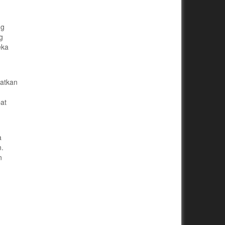
ng
g
eka
batkan
at
a
n.
n