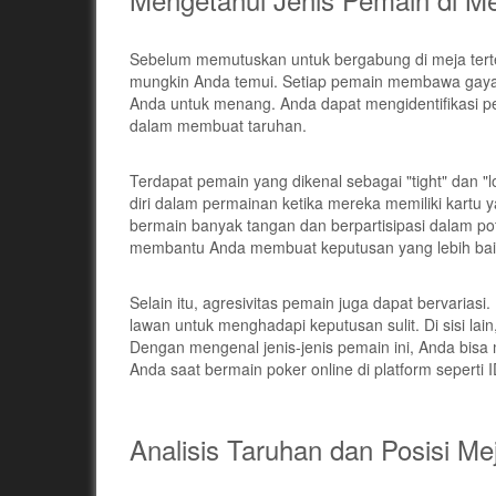
Sebelum memutuskan untuk bergabung di meja terte
mungkin Anda temui. Setiap pemain membawa gaya 
Anda untuk menang. Anda dapat mengidentifikasi 
dalam membuat taruhan.
Terdapat pemain yang dikenal sebagai "tight" dan "
diri dalam permainan ketika mereka memiliki kartu 
bermain banyak tangan dan berpartisipasi dalam po
membantu Anda membuat keputusan yang lebih baik
Selain itu, agresivitas pemain juga dapat bervarias
lawan untuk menghadapi keputusan sulit. Di sisi la
Dengan mengenal jenis-jenis pemain ini, Anda bi
Anda saat bermain poker online di platform seperti 
Analisis Taruhan dan Posisi Me