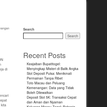
enangan
Search
Search
Recent Posts
DN
Keajaiban Bupatitogel:
n
Menyingkap Misteri di Balik Angka
ja di
Slot Deposit Pulsa: Menikmati
Permainan Tanpa Ribet
Toto Macau dan Peluang
Kemenangan: Data yang Tidak
Boleh Dilewatkan
ncari
Deposit Slot 5K: Transaksi Cepat
tepat
dan Aman dan Nyaman
kita
Keluaran Macau Togel: Rahasia