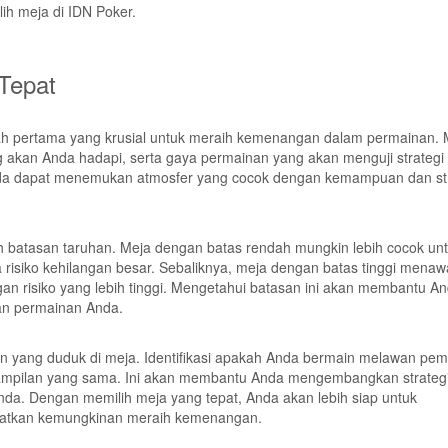
ih meja di IDN Poker.
Tepat
kah pertama yang krusial untuk meraih kemenangan dalam permainan. 
 akan Anda hadapi, serta gaya permainan yang akan menguji strategi
nda dapat menemukan atmosfer yang cocok dengan kemampuan dan str
ah batasan taruhan. Meja dengan batas rendah mungkin lebih cocok un
a risiko kehilangan besar. Sebaliknya, meja dengan batas tinggi mena
n risiko yang lebih tinggi. Mengetahui batasan ini akan membantu A
uan permainan Anda.
ain yang duduk di meja. Identifikasi apakah Anda bermain melawan pem
eterampilan yang sama. Ini akan membantu Anda mengembangkan strateg
a. Dengan memilih meja yang tepat, Anda akan lebih siap untuk
gkatkan kemungkinan meraih kemenangan.