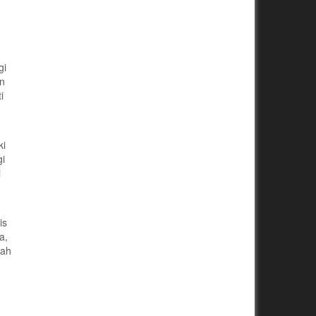
gi
an
i
ki
gi
i
is
a,
dah