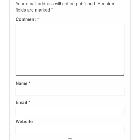
Your email address will not be published.
Required
fields are marked
*
Comment
*
Name
*
Email
*
Website