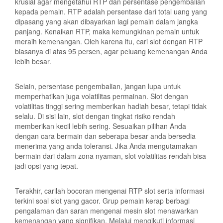
krusial agar mengetahui RTP dan persentase pengembalian
kepada pemain. RTP adalah persentase dari total uang yang
dipasang yang akan dibayarkan lagi pemain dalam jangka
panjang. Kenaikan RTP, maka kemungkinan pemain untuk
meraih kemenangan. Oleh karena itu, cari slot dengan RTP
biasanya di atas 95 persen, agar peluang kemenangan Anda
lebih besar.
Selain, persentase pengembalian, jangan lupa untuk
memperhatikan juga volatilitas permainan. Slot dengan
volatilitas tinggi sering memberikan hadiah besar, tetapi tidak
selalu. Di sisi lain, slot dengan tingkat risiko rendah
memberikan kecil lebih sering. Sesuaikan pilihan Anda
dengan cara bermain dan seberapa besar anda bersedia
menerima yang anda toleransi. Jika Anda mengutamakan
bermain dari dalam zona nyaman, slot volatilitas rendah bisa
jadi opsi yang tepat.
Terakhir, carilah bocoran mengenai RTP slot serta informasi
terkini soal slot yang gacor. Grup pemain kerap berbagi
pengalaman dan saran mengenai mesin slot menawarkan
kemenangan yang signifikan. Melalui mengikuti informasi