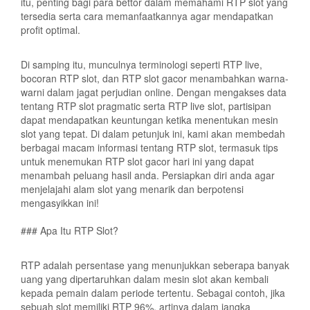
itu, penting bagi para bettor dalam memahami RTP slot yang
tersedia serta cara memanfaatkannya agar mendapatkan
profit optimal.
Di samping itu, munculnya terminologi seperti RTP live,
bocoran RTP slot, dan RTP slot gacor menambahkan warna-
warni dalam jagat perjudian online. Dengan mengakses data
tentang RTP slot pragmatic serta RTP live slot, partisipan
dapat mendapatkan keuntungan ketika menentukan mesin
slot yang tepat. Di dalam petunjuk ini, kami akan membedah
berbagai macam informasi tentang RTP slot, termasuk tips
untuk menemukan RTP slot gacor hari ini yang dapat
menambah peluang hasil anda. Persiapkan diri anda agar
menjelajahi alam slot yang menarik dan berpotensi
mengasyikkan ini!
### Apa Itu RTP Slot?
RTP adalah persentase yang menunjukkan seberapa banyak
uang yang dipertaruhkan dalam mesin slot akan kembali
kepada pemain dalam periode tertentu. Sebagai contoh, jika
sebuah slot memiliki RTP 96%, artinya dalam jangka