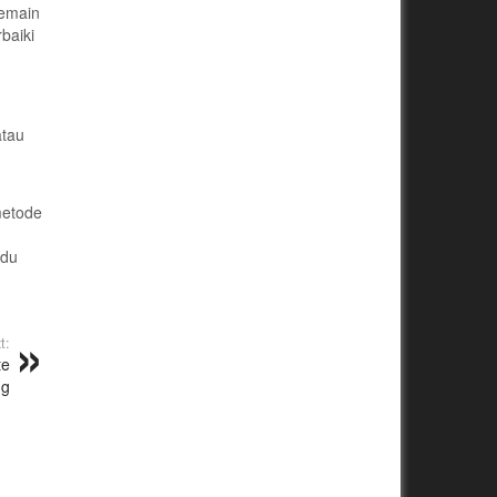
pemain
baiki
atau
metode
idu
t:
te
ng