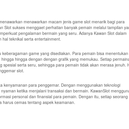
g menawarkan menawarkan macam jenis game slot menarik bagi para
n Slot sukses menggaet perhatian banyak pemain melalui tampilan y
g memperkuat pengalaman bermain yang seru. Adanya Kawan Slot dalam
hal teknikal serta entertainment.
aitu keberagaman game yang disediakan. Para pemain bisa menentukan 
ang hingga hingga dengan dengan grafik yang memukau. Setiap permain
pesial serta seru, sehingga para pemain tidak akan merasa jenuh. Ha
enggemar slot.
erta kenyamanan para penggemar. Dengan menggunakan teknologi
 nyaman ketika menjalani transaksi dan bermain. KawanSlot menggu
rmasi personal dan finansial para pemain. Dengan itu, setiap seorang
a harus cemas tentang aspek keamanan.