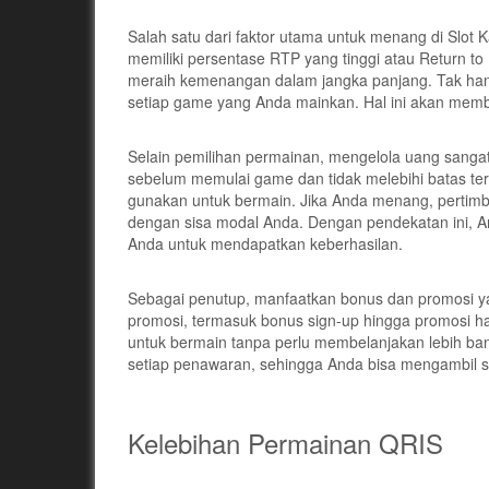
Salah satu dari faktor utama untuk menang di Slot
memiliki persentase RTP yang tinggi atau Return to
meraih kemenangan dalam jangka panjang. Tak hany
setiap game yang Anda mainkan. Hal ini akan me
Selain pemilihan permainan, mengelola uang sangat
sebelum memulai game dan tidak melebihi batas ter
gunakan untuk bermain. Jika Anda menang, pertimb
dengan sisa modal Anda. Dengan pendekatan ini, 
Anda untuk mendapatkan keberhasilan.
Sebagai penutup, manfaatkan bonus dan promosi y
promosi, termasuk bonus sign-up hingga promosi 
untuk bermain tanpa perlu membelanjakan lebih ba
setiap penawaran, sehingga Anda bisa mengambil
Kelebihan Permainan QRIS