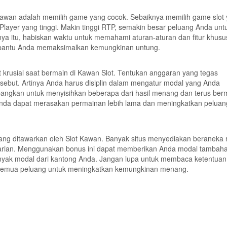
 Kawan adalah memilih game yang cocok. Sebaiknya memilih game slot
 Player yang tinggi. Makin tinggi RTP, semakin besar peluang Anda unt
a itu, habiskan waktu untuk memahami aturan-aturan dan fitur khusus
mbantu Anda memaksimalkan kemungkinan untung.
 krusial saat bermain di Kawan Slot. Tentukan anggaran yang tegas
sebut. Artinya Anda harus disiplin dalam mengatur modal yang Anda
angkan untuk menyisihkan beberapa dari hasil menang dan terus ber
Anda dapat merasakan permainan lebih lama dan meningkatkan peluan
ang ditawarkan oleh Slot Kawan. Banyak situs menyediakan beraneka
harian. Menggunakan bonus ini dapat memberikan Anda modal tambah
nyak modal dari kantong Anda. Jangan lupa untuk membaca ketentuan 
 semua peluang untuk meningkatkan kemungkinan menang.