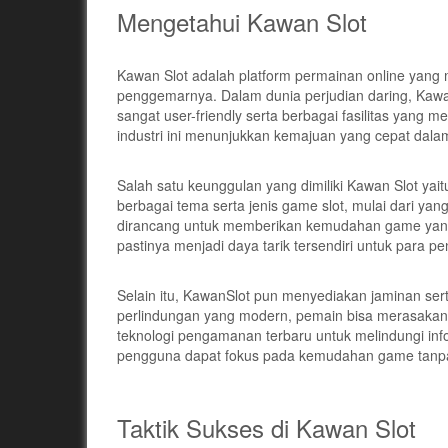
Mengetahui Kawan Slot
Kawan Slot adalah platform permainan online yan
penggemarnya. Dalam dunia perjudian daring, Kawa
sangat user-friendly serta berbagai fasilitas yan
industri ini menunjukkan kemajuan yang cepat dalam 
Salah satu keunggulan yang dimiliki Kawan Slot y
berbagai tema serta jenis game slot, mulai dari y
dirancang untuk memberikan kemudahan game yang s
pastinya menjadi daya tarik tersendiri untuk para p
Selain itu, KawanSlot pun menyediakan jaminan s
perlindungan yang modern, pemain bisa merasakan
teknologi pengamanan terbaru untuk melindungi info
pengguna dapat fokus pada kemudahan game tanp
Taktik Sukses di Kawan Slot