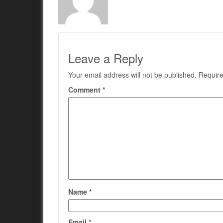
Leave a Reply
Your email address will not be published.
Require
Comment
*
Name
*
Email
*