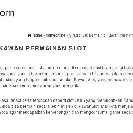
com
Home
»
gameonline
» Strategi Jitu Bermain di Kawan Permain
I KAWAN PERMAINAN SLOT
, permainan mesin slot online menjadi sejumlah opsi favorit bagi ban
a jenis yang ditawarkan tersedia, para pemain bisa merasakan sens
 satu situs yang tengah naik daun adalah Kawan Slot, yang menawarkan
 ciri khas serta penawaran yang menarik.
sa, tetapi serta terobosan seperti slot QRIS yang memudahkan trans
Anda bisa bermain secara lebih efisien di KawanSlot. Mari kita menjela
ang anda agar mendapatkan kemenangan dan mengkonsumsi game secar