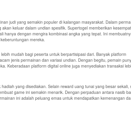
nan judi yang semakin populer di kalangan masyarakat. Dalam perma
g akan keluar dalam undian spesifik. Supertogel memberikan kesempa
li hanya dengan mengira kombinasi angka yang tepat. Ini membuatn
a keberuntungan mereka.
lebih mudah bagi peserta untuk berpartisipasi dari. Banyak platform
am jenis permainan dan variasi undian. Dengan begitu, pemain pun
ka. Keberadaan platform digital online juga menyediakan transaksi leb
k hadiah yang disediakan. Selain reward uang tunai yang besar sekali, 
membuat game ini semakin menarik. Dengan perpaduan antara nasib ba
permainan ini adalah peluang emas untuk mendapatkan kemenangan d