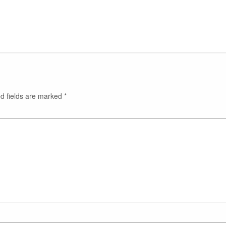
d fields are marked
*