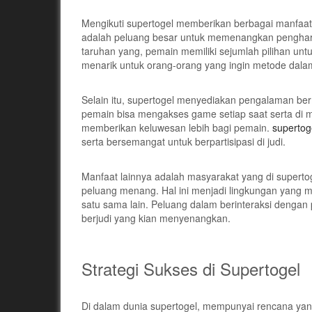
Mengikuti supertogel memberikan berbagai manfaat
adalah peluang besar untuk memenangkan pengharg
taruhan yang, pemain memiliki sejumlah pilihan unt
menarik untuk orang-orang yang ingin metode dala
Selain itu, supertogel menyediakan pengalaman be
pemain bisa mengakses game setiap saat serta di ma
memberikan keluwesan lebih bagi pemain.
supertog
serta bersemangat untuk berpartisipasi di judi.
Manfaat lainnya adalah masyarakat yang di supertog
peluang menang. Hal ini menjadi lingkungan yang
satu sama lain. Peluang dalam berinteraksi denga
berjudi yang kian menyenangkan.
Strategi Sukses di Supertogel
Di dalam dunia supertogel, mempunyai rencana yan