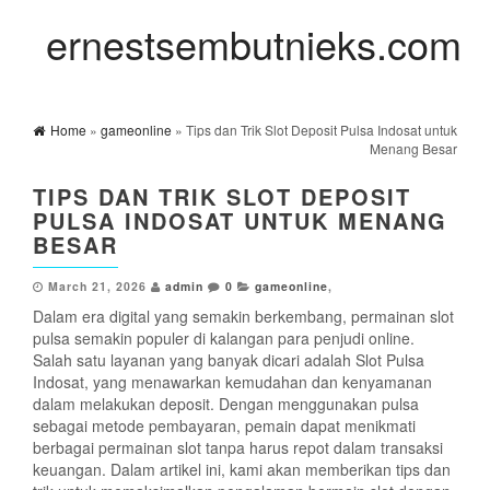
ernestsembutnieks.com
Home
»
gameonline
» Tips dan Trik Slot Deposit Pulsa Indosat untuk
Menang Besar
TIPS DAN TRIK SLOT DEPOSIT
PULSA INDOSAT UNTUK MENANG
BESAR
March 21, 2026
admin
0
gameonline
,
Dalam era digital yang semakin berkembang, permainan slot
pulsa semakin populer di kalangan para penjudi online.
Salah satu layanan yang banyak dicari adalah Slot Pulsa
Indosat, yang menawarkan kemudahan dan kenyamanan
dalam melakukan deposit. Dengan menggunakan pulsa
sebagai metode pembayaran, pemain dapat menikmati
berbagai permainan slot tanpa harus repot dalam transaksi
keuangan. Dalam artikel ini, kami akan memberikan tips dan