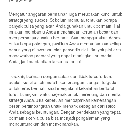
Mengatur anggaran permainan juga merupakan kunci untuk
strategi yang sukses. Sebelum memulai, tentukan berapa
banyak pulsa yang akan Anda gunakan untuk bermain. Hal
ini akan membantu Anda menghindari kerugian besar dan
memperpanjang waktu bermain. Saat menggunakan deposit
pulsa tanpa potongan, pastikan Anda memanfaatkan setiap
bonus yang ditawarkan oleh penyedia slot. Banyak platform
menawarkan promosi yang dapat meningkatkan modal
Anda, jadi manfaatkan kesempatan ini.
Terakhir, bermain dengan sabar dan tidak terburu-buru
adalah kunci untuk meraih kemenangan. Jangan tergoda
untuk terus bermain saat mengalami kekalahan berturut-
turut. Luangkan waktu sejenak untuk merenung dan menilai
strategi Anda. Jika kebetulan mendapatkan kemenangan
besar, pertimbangkan untuk menarik sebagian dari saldo
Anda sebagai keuntungan. Dengan pendekatan yang tepat,
bermain slot via pulsa bisa menjadi pengalaman yang
menguntungkan dan menyenangkan.