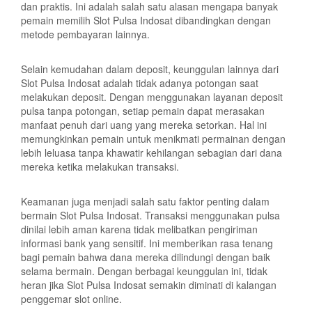
dan praktis. Ini adalah salah satu alasan mengapa banyak
pemain memilih Slot Pulsa Indosat dibandingkan dengan
metode pembayaran lainnya.
Selain kemudahan dalam deposit, keunggulan lainnya dari
Slot Pulsa Indosat adalah tidak adanya potongan saat
melakukan deposit. Dengan menggunakan layanan deposit
pulsa tanpa potongan, setiap pemain dapat merasakan
manfaat penuh dari uang yang mereka setorkan. Hal ini
memungkinkan pemain untuk menikmati permainan dengan
lebih leluasa tanpa khawatir kehilangan sebagian dari dana
mereka ketika melakukan transaksi.
Keamanan juga menjadi salah satu faktor penting dalam
bermain Slot Pulsa Indosat. Transaksi menggunakan pulsa
dinilai lebih aman karena tidak melibatkan pengiriman
informasi bank yang sensitif. Ini memberikan rasa tenang
bagi pemain bahwa dana mereka dilindungi dengan baik
selama bermain. Dengan berbagai keunggulan ini, tidak
heran jika Slot Pulsa Indosat semakin diminati di kalangan
penggemar slot online.