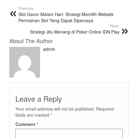
Previous:
Slot Gacor Malam Hari: Strategi Memilih Website
Permainan Slot Yang Dapat Dipercaya
Next:
Strategi Jitu Menang di Poker Online IDN Play
About The Author
admin
Leave a Reply
Your email address will not be published.
Required
fields are marked
*
Comment
*