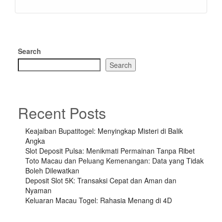
Search
Search
Recent Posts
Keajaiban Bupatitogel: Menyingkap Misteri di Balik
Angka
Slot Deposit Pulsa: Menikmati Permainan Tanpa Ribet
Toto Macau dan Peluang Kemenangan: Data yang Tidak
Boleh Dilewatkan
Deposit Slot 5K: Transaksi Cepat dan Aman dan
Nyaman
Keluaran Macau Togel: Rahasia Menang di 4D