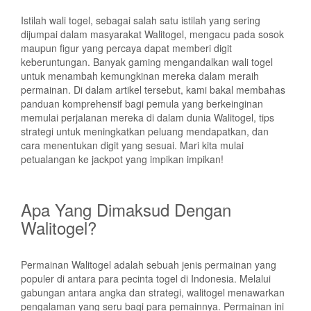
Istilah wali togel, sebagai salah satu istilah yang sering
dijumpai dalam masyarakat Walitogel, mengacu pada sosok
maupun figur yang percaya dapat memberi digit
keberuntungan. Banyak gaming mengandalkan wali togel
untuk menambah kemungkinan mereka dalam meraih
permainan. Di dalam artikel tersebut, kami bakal membahas
panduan komprehensif bagi pemula yang berkeinginan
memulai perjalanan mereka di dalam dunia Walitogel, tips
strategi untuk meningkatkan peluang mendapatkan, dan
cara menentukan digit yang sesuai. Mari kita mulai
petualangan ke jackpot yang impikan impikan!
Apa Yang Dimaksud Dengan
Walitogel?
Permainan Walitogel adalah sebuah jenis permainan yang
populer di antara para pecinta togel di Indonesia. Melalui
gabungan antara angka dan strategi, walitogel menawarkan
pengalaman yang seru bagi para pemainnya. Permainan ini