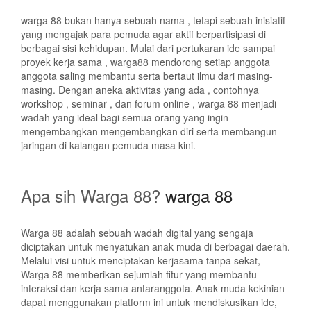
warga 88 bukan hanya sebuah nama , tetapi sebuah inisiatif
yang mengajak para pemuda agar aktif berpartisipasi di
berbagai sisi kehidupan. Mulai dari pertukaran ide sampai
proyek kerja sama , warga88 mendorong setiap anggota
anggota saling membantu serta bertaut ilmu dari masing-
masing. Dengan aneka aktivitas yang ada , contohnya
workshop , seminar , dan forum online , warga 88 menjadi
wadah yang ideal bagi semua orang yang ingin
mengembangkan mengembangkan diri serta membangun
jaringan di kalangan pemuda masa kini.
Apa sih Warga 88?
warga 88
Warga 88 adalah sebuah wadah digital yang sengaja
diciptakan untuk menyatukan anak muda di berbagai daerah.
Melalui visi untuk menciptakan kerjasama tanpa sekat,
Warga 88 memberikan sejumlah fitur yang membantu
interaksi dan kerja sama antaranggota. Anak muda kekinian
dapat menggunakan platform ini untuk mendiskusikan ide,