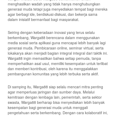
menghasilkan wadah yang tidak hanya menghubungkan
generasi muda tetapi juga menyediakan tempat bagi mereka
agar berbagi ide, berdiskusi-diskusi, dan bekerja sama
dalam inisiatif bermanfaat bagi masyarakat.
Seiring dengan keberadaan inovasi yang terus selalu
berkembang, Warga88 berencana dalam menggunakan
media sosial serta aplikasi guna mencapai lebih banyak lagi
generasi muda. Pembicaraan online, seminar virtual, serta
lokakarya akan menjadi bagian integral integral dari taktik ini.
Warga88 ingin memastikan bahwa setiap pemuda, tanpa
memperhatikan asal usul, memiliki kesempatan untuk terlibat
dan memberi kontribusi, oleh karena itu menggalakkan
pembangunan komunitas yang lebih terbuka serta aktif.
Di samping itu, Warga88 siap selalu mencari mitra penting
agar memperluas jaringan dan sumber daya. Melalui
kemitraan dengan lembaga lain, pemerintah, serta sektor
swasta, Warga88 berharap bisa menyediakan lebih banyak
kesempatan bagi generasi muda untuk menggali
pengetahuan serta berkembang. Dengan cara kolaboratif ini,