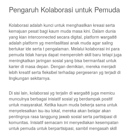
Pengaruh Kolaborasi untuk Pemuda
Kolaborasi adalah kunci untuk menghasilkan kreasi serta
kemajuan pesat bagi kaum muda masa kini. Dalam dunia
yang kian interconnected secara digital, platform warga88
adalah platform yg memfasilitasi anak muda agar saling
bertukar ide serta t pengalaman. Melalui kolaborasi ini para
pemuda tidak hanya dapat memperoleh skill baru tetapi juga
meningkatkan jaringan sosial yang bisa bermanfaat untuk
karier di masa depan. Dengan demikian, mereka menjadi
lebih kreatif serta fleksibel terhadap pergeseran yg terjadi di
lingkungan sekitarnya.
Di sisi lain, kolaborasi yg terjalin di warga88 juga memicu
munculnya berbagai inisiatif sosial yg berdampak positif
untuk masyarakat. Ketika kaum muda bekerja sama untuk
menyelesaikan isu-isu lokal, mereka akan belajar akan
pentingnya rasa tanggung jawab sosial serta partisipasi di
komunitas. Inisiatif semacam ini menyediakan kesempatan
untuk pemuda untuk berpartisipasi, sambil mengasah skill