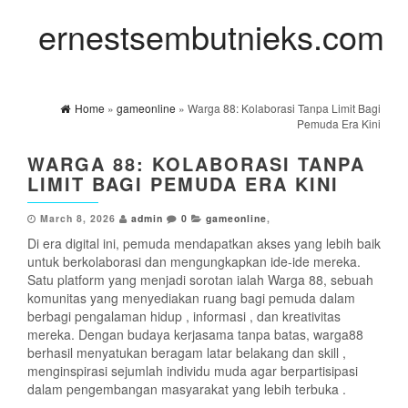
ernestsembutnieks.com
Home
»
gameonline
» Warga 88: Kolaborasi Tanpa Limit Bagi
Pemuda Era Kini
WARGA 88: KOLABORASI TANPA
LIMIT BAGI PEMUDA ERA KINI
March 8, 2026
admin
0
gameonline
,
Di era digital ini, pemuda mendapatkan akses yang lebih baik
untuk berkolaborasi dan mengungkapkan ide-ide mereka.
Satu platform yang menjadi sorotan ialah Warga 88, sebuah
komunitas yang menyediakan ruang bagi pemuda dalam
berbagi pengalaman hidup , informasi , dan kreativitas
mereka. Dengan budaya kerjasama tanpa batas, warga88
berhasil menyatukan beragam latar belakang dan skill ,
menginspirasi sejumlah individu muda agar berpartisipasi
dalam pengembangan masyarakat yang lebih terbuka .