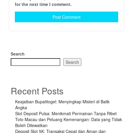
for the next time I comment.
Search
Search
Recent Posts
Keajaiban Bupatitogel: Menyingkap Misteri di Balik
Angka
Slot Deposit Pulsa: Menikmati Permainan Tanpa Ribet
Toto Macau dan Peluang Kemenangan: Data yang Tidak
Boleh Dilewatkan
Deposit Slot 5K: Transaksi Cepat dan Aman dan