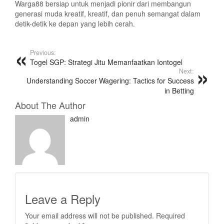
Warga88 bersiap untuk menjadi pionir dari membangun
generasi muda kreatif, kreatif, dan penuh semangat dalam
detik-detik ke depan yang lebih cerah.
Previous:
Togel SGP: Strategi Jitu Memanfaatkan Iontogel
Next:
Understanding Soccer Wagering: Tactics for Success
in Betting
About The Author
admin
Leave a Reply
Your email address will not be published.
Required