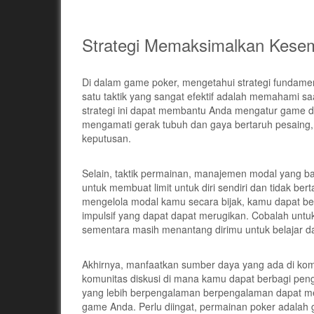
Strategi Memaksimalkan Kes
Di dalam game poker, mengetahui strategi fundam
satu taktik yang sangat efektif adalah memahami sa
strategi ini dapat membantu Anda mengatur game da
mengamati gerak tubuh dan gaya bertaruh pesaing
keputusan.
Selain, taktik permainan, manajemen modal yang ba
untuk membuat limit untuk diri sendiri dan tidak b
mengelola modal kamu secara bijak, kamu dapat be
impulsif yang dapat dapat merugikan. Cobalah untuk
sementara masih menantang dirimu untuk belajar 
Akhirnya, manfaatkan sumber daya yang ada di kom
komunitas diskusi di mana kamu dapat berbagi pe
yang lebih berpengalaman berpengalaman dapat m
game Anda. Perlu diingat, permainan poker adalah 