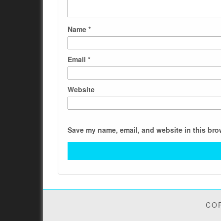
Name
*
Email
*
Website
Save my name, email, and website in this bro
COP