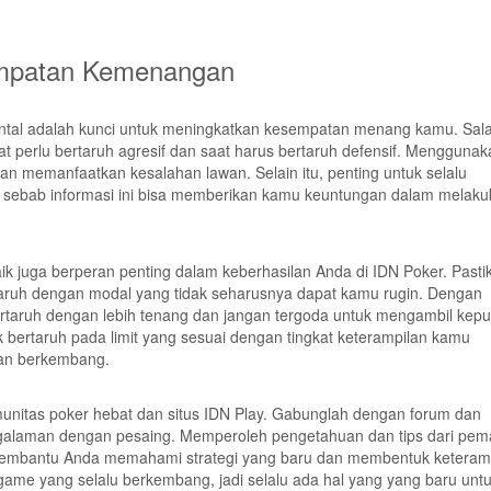
empatan Kemenangan
ental adalah kunci untuk meningkatkan kesempatan menang kamu. Sal
at perlu bertaruh agresif dan saat harus bertaruh defensif. Menggunak
n memanfaatkan kesalahan lawan. Selain itu, penting untuk selalu
, sebab informasi ini bisa memberikan kamu keuntungan dalam melak
ik juga berperan penting dalam keberhasilan Anda di IDN Poker. Pasti
ertaruh dengan modal yang tidak seharusnya dapat kamu rugin. Dengan
rtaruh dengan lebih tenang dan jangan tergoda untuk mengambil kep
 bertaruh pada limit yang sesuai dengan tingkat keterampilan kamu
dan berkembang.
unitas poker hebat dan situs IDN Play. Gabunglah dengan forum dan
ngalaman dengan pesaing. Memperoleh pengetahuan dan tips dari pem
embantu Anda memahami strategi yang baru dan membentuk keteram
game yang selalu berkembang, jadi selalu ada hal yang yang baru unt