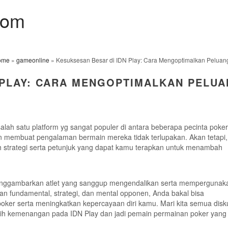
com
ome
»
gameonline
» Kesuksesan Besar di IDN Play: Cara Mengoptimalkan Pelua
 PLAY: CARA MENGOPTIMALKAN PELU
alah satu platform yg sangat populer di antara beberapa pecinta poker
n membuat pengalaman bermain mereka tidak terlupakan. Akan tetapi,
ah strategi serta petunjuk yang dapat kamu terapkan untuk menambah
 menggambarkan atlet yang sanggup mengendalikan serta mempergunak
 fundamental, strategi, dan mental opponen, Anda bakal bisa
ker serta meningkatkan kepercayaan diri kamu. Mari kita semua disk
h kemenangan pada IDN Play dan jadi pemain permainan poker yang 