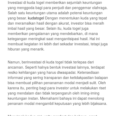
Investasi di kuda togel memberikan sejumlah keuntungan
yang menggoda bagi para penjudi dan penggemar olahraga.
Salah satu keuntungan utama adalah potensi keuntungan
yang besar.
kudatogel
Dengan menentukan kuda yang tepat
dan meramalkan hasil dengan akurat, investor bisa meraih
imbal hasil yang besar. Selain itu, kuda togel juga
memberikan pengalaman yang mendebarkan, di mana
ketegangan meningkat saat mengantisipasi hasil. Hal ini
membuat kegiatan ini lebih dari sekadar investasi, tetapi juga
hiburan yang menarik.
Namun, berinvestasi di kuda togel tidak terlepas dari
ancaman. Seperti halnya bentuk investasi lainnya, terdapat
resiko kehilangan yang harus diwaspadai. Ketersediaan
informasi yang sering transparan dan ketidakpastian balapan
bisa membuat pilihan penanaman modal menjadi sulit. Oleh
karena itu, penting bagi para investor untuk melakukan riset
yang mendalam dan tidak terpengaruh oleh iming-iming
keuntungan instan. Memahami bahaya ini dapat menolong
penanam modal mengambil keputusan yang lebih bijaksana.