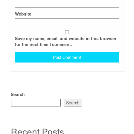
Website
Save my name, email, and website in this browser
for the next time I comment.
Search
Search
Recent Posts