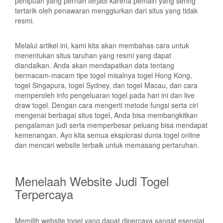
penipuan yang pernah terjadi karena pemain yang sering
tertarik oleh penawaran menggiurkan dari situs yang tidak
resmi.
Melalui artikel ini, kami kita akan membahas cara untuk
menentukan situs taruhan yang resmi yang dapat
diandalkan. Anda akan mendapatkan data tentang
bermacam-macam tipe togel misalnya togel Hong Kong,
togel Singapura, togel Sydney, dan togel Macau, dan cara
memperoleh info pengeluaran togel pada hari ini dan live
draw togel. Dengan cara mengerti metode fungsi serta ciri
mengenai berbagai situs togel, Anda bisa membangkitkan
pengalaman judi serta memperbesar peluang bisa mendapat
kemenangan. Ayo kita semua eksplorasi dunia togel online
dan mencari website terbaik untuk memasang pertaruhan.
Menelaah Website Judi Togel
Terpercaya
Memilih website togel yang dapat dipercaya sangat esensial