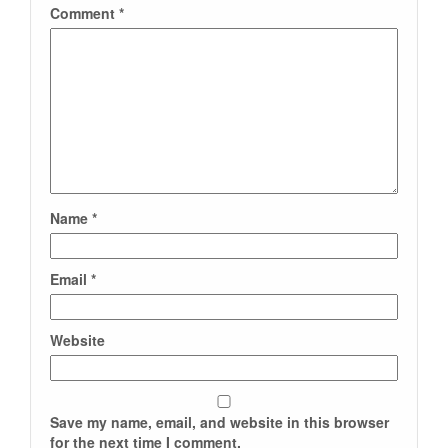
Comment
*
Name
*
Email
*
Website
Save my name, email, and website in this browser
for the next time I comment.