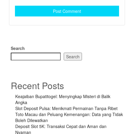
Search
Search
Recent Posts
Keajaiban Bupatitogel: Menyingkap Misteri di Balik
Angka
Slot Deposit Pulsa: Menikmati Permainan Tanpa Ribet
Toto Macau dan Peluang Kemenangan: Data yang Tidak
Boleh Dilewatkan
Deposit Slot 5K: Transaksi Cepat dan Aman dan
Nyaman