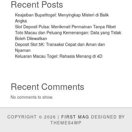
Recent Posts
Keajaiban Bupatitogel: Menyingkap Misteri di Balik
Angka
Slot Deposit Pulsa: Menikmati Permainan Tanpa Ribet
Toto Macau dan Peluang Kemenangan: Data yang Tidak
Boleh Dilewatkan
Deposit Slot 5K: Transaksi Cepat dan Aman dan
Nyaman
Keluaran Macau Togel: Rahasia Menang di 4D
Recent Comments
No comments to show.
COPYRIGHT © 2026 |
FIRST MAG
DESIGNED BY
THEMES4WP