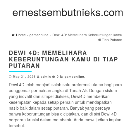
ernestsembutnieks.com
Home
»
gameonline
» Dewi 4D: Memelihara Keberuntungan kamu
di Tiap Putaran
DEWI 4D: MEMELIHARA
KEBERUNTUNGAN KAMU DI TIAP
PUTARAN
May 31, 2026
admin
0
gameonline
,
Dewi 4D telah menjadi salah satu preferensi utama bagi para
penggemar permainan angka di Tanah Air. Dengan sistem
yang inovatif dan simpel diakses, Dewi4D memberikan
kesempatan kepada setiap pemain untuk mendapatkan
nasib baik dalam setiap putaran. Banyak yang percaya
bahwa keberuntungan bisa diciptakan, dan di sini Dewi 4D
berperan krusial dalam membantu Anda mewujudkan impian
tersebut.