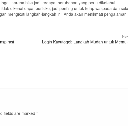
ogel, karena bisa jadi terdapat perubahan yang perlu diketahui.
dak dikenal dapat berisiko, jadi penting untuk tetap waspada dan sela
ngan mengikuti langkah-langkah ini, Anda akan menikmati pengalaman
Nex
nspirasi
Login Kayutogel: Langkah Mudah untuk Memul
d fields are marked
*