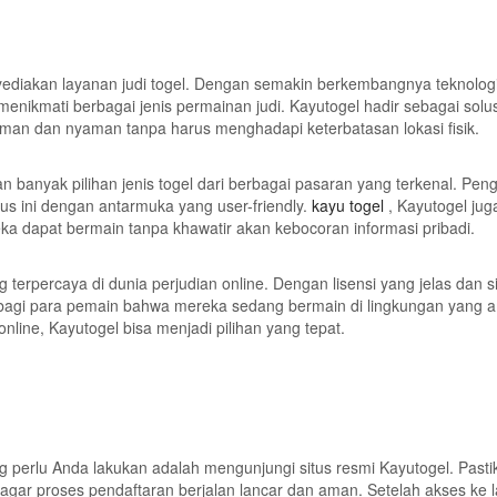
yediakan layanan judi togel. Dengan semakin berkembangnya teknologi
 menikmati berbagai jenis permainan judi. Kayutogel hadir sebagai solus
man dan nyaman tanpa harus menghadapi keterbatasan lokasi fisik.
 banyak pilihan jenis togel dari berbagai pasaran yang terkenal. Pen
s ini dengan antarmuka yang user-friendly.
kayu togel
, Kayutogel jug
 dapat bermain tanpa khawatir akan kebocoran informasi pribadi.
terpercaya di dunia perjudian online. Dengan lisensi yang jelas dan s
 bagi para pemain bahwa mereka sedang bermain di lingkungan yang 
nline, Kayutogel bisa menjadi pilihan yang tepat.
g perlu Anda lakukan adalah mengunjungi situs resmi Kayutogel. Pasti
agar proses pendaftaran berjalan lancar dan aman. Setelah akses ke