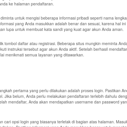
Anda ke halaman pendaftaran.
diminta untuk mengisi beberapa informasi pribadi seperti nama lengka
nformasi yang Anda masukkan adalah benar dan sesuai, karena hal ini
ngan lupa untuk membuat kata sandi yang kuat agar akun Anda aman.
lik tombol daftar atau registrasi. Beberapa situs mungkin meminta And
kuti instruksi tersebut agar akun Anda aktif. Setelah berhasil mendaftar
lai menikmati semua layanan yang ditawarkan.
ngkah pertama yang perlu dilakukan adalah proses login. Pastikan A
el. Jika belum, Anda perlu melakukan pendaftaran terlebih dahulu den
 Setelah mendaftar, Anda akan mendapatkan username dan password ya
an cari opsi login yang biasanya terletak di bagian atas halaman. Mas