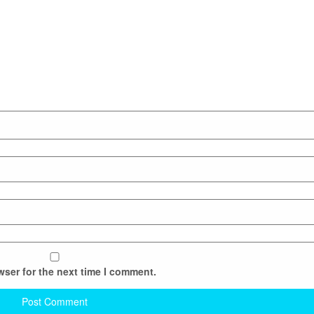
wser for the next time I comment.