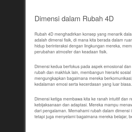
Dimensi dalam Rubah 4D
Rubah 4D menghadirkan konsep yang menarik dala
adalah dimensi fisik, di mana kita berada dalam rua
hidup berinteraksi dengan lingkungan mereka, mempe
perubahan atmosfer dan keadaan fisik.
Dimensi kedua berfokus pada aspek emosional dan s
rubah dan makhluk lain, membangun hierarki sosial 
mengungkapkan bagaimana mereka berkomunikasi, b
kedalaman emosi serta kecerdasan yang luar biasa.
Dimensi ketiga membawa kita ke ranah intuitif dan re
kebijaksanaan dan adaptasi. Mereka mampu menavi
dari pengalaman. Memahami rubah dalam dimensi ini 
tetapi juga menyelami bagaimana mereka belajar, 