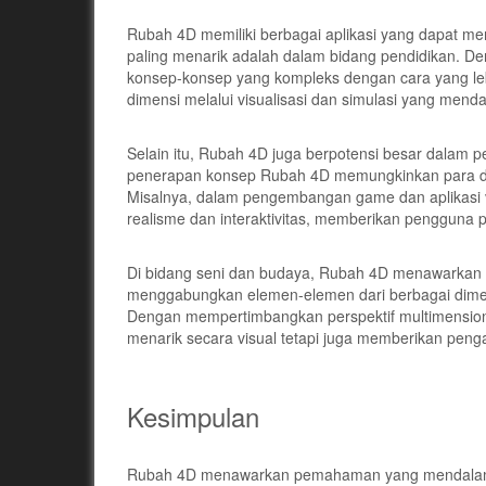
Rubah 4D memiliki berbagai aplikasi yang dapat me
paling menarik adalah dalam bidang pendidikan.
konsep-konsep yang kompleks dengan cara yang lebi
dimensi melalui visualisasi dan simulasi yang m
Selain itu, Rubah 4D juga berpotensi besar dalam
penerapan konsep Rubah 4D memungkinkan para de
Misalnya, dalam pengembangan game dan aplikasi vi
realisme dan interaktivitas, memberikan penggun
Di bidang seni dan budaya, Rubah 4D menawarkan c
menggabungkan elemen-elemen dari berbagai dimens
Dengan mempertimbangkan perspektif multimensional
menarik secara visual tetapi juga memberikan peng
Kesimpulan
Rubah 4D menawarkan pemahaman yang mendalam t