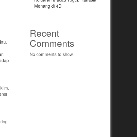
Menang di 4D
Recent
Comments
ktu,
No comments to show.
an
hadap
klim,
ensi
ring