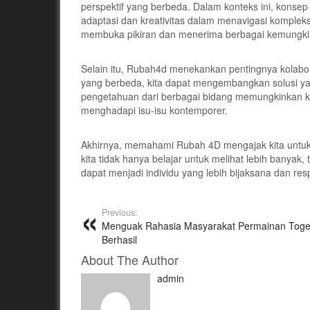
perspektif yang berbeda. Dalam konteks ini, konsep
adaptasi dan kreativitas dalam menavigasi kompleksi
membuka pikiran dan menerima berbagai kemungki
Selain itu, Rubah4d menekankan pentingnya kolaboras
yang berbeda, kita dapat mengembangkan solusi yan
pengetahuan dari berbagai bidang memungkinkan ki
menghadapi isu-isu kontemporer.
Akhirnya, memahami Rubah 4D mengajak kita untuk m
kita tidak hanya belajar untuk melihat lebih banyak, t
dapat menjadi individu yang lebih bijaksana dan resp
Previous:
Menguak Rahasia Masyarakat Permainan Toge
Berhasil
About The Author
admin