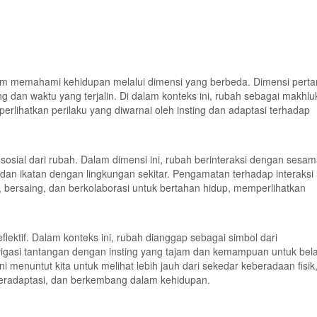
m memahami kehidupan melalui dimensi yang berbeda. Dimensi pert
ng dan waktu yang terjalin. Di dalam konteks ini, rubah sebagai makhlu
rlihatkan perilaku yang diwarnai oleh insting dan adaptasi terhadap
osial dari rubah. Dalam dimensi ini, rubah berinteraksi dengan sesa
dan ikatan dengan lingkungan sekitar. Pengamatan terhadap interaksi i
ersaing, dan berkolaborasi untuk bertahan hidup, memperlihatkan
flektif. Dalam konteks ini, rubah dianggap sebagai simbol dari
gasi tantangan dengan insting yang tajam dan kemampuan untuk bela
menuntut kita untuk melihat lebih jauh dari sekedar keberadaan fisik
beradaptasi, dan berkembang dalam kehidupan.