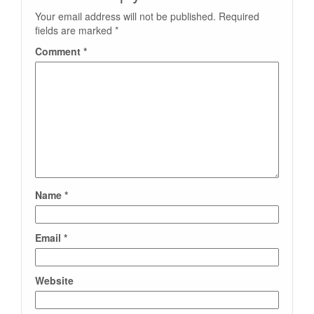
Your email address will not be published.
Required
fields are marked
*
Comment
*
Name
*
Email
*
Website