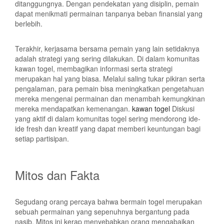
ditanggungnya. Dengan pendekatan yang disiplin, pemain
dapat menikmati permainan tanpanya beban finansial yang
berlebih.
Terakhir, kerjasama bersama pemain yang lain setidaknya
adalah strategi yang sering dilakukan. Di dalam komunitas
kawan togel, membagikan informasi serta strategi
merupakan hal yang biasa. Melalui saling tukar pikiran serta
pengalaman, para pemain bisa meningkatkan pengetahuan
mereka mengenai permainan dan menambah kemungkinan
mereka mendapatkan kemenangan.
kawan togel
Diskusi
yang aktif di dalam komunitas togel sering mendorong ide-
ide fresh dan kreatif yang dapat memberi keuntungan bagi
setiap partisipan.
Mitos dan Fakta
Segudang orang percaya bahwa bermain togel merupakan
sebuah permainan yang sepenuhnya bergantung pada
nasib. Mitos ini kerap menyebabkan orang mengabaikan