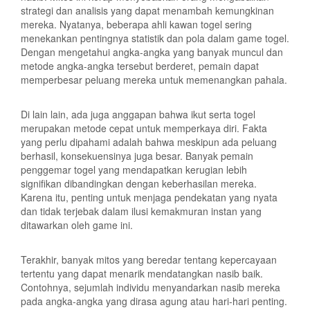
strategi dan analisis yang dapat menambah kemungkinan
mereka. Nyatanya, beberapa ahli kawan togel sering
menekankan pentingnya statistik dan pola dalam game togel.
Dengan mengetahui angka-angka yang banyak muncul dan
metode angka-angka tersebut berderet, pemain dapat
memperbesar peluang mereka untuk memenangkan pahala.
Di lain lain, ada juga anggapan bahwa ikut serta togel
merupakan metode cepat untuk memperkaya diri. Fakta
yang perlu dipahami adalah bahwa meskipun ada peluang
berhasil, konsekuensinya juga besar. Banyak pemain
penggemar togel yang mendapatkan kerugian lebih
signifikan dibandingkan dengan keberhasilan mereka.
Karena itu, penting untuk menjaga pendekatan yang nyata
dan tidak terjebak dalam ilusi kemakmuran instan yang
ditawarkan oleh game ini.
Terakhir, banyak mitos yang beredar tentang kepercayaan
tertentu yang dapat menarik mendatangkan nasib baik.
Contohnya, sejumlah individu menyandarkan nasib mereka
pada angka-angka yang dirasa agung atau hari-hari penting.