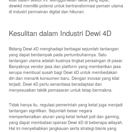
dewi4d memiliki potensi untuk bertransformasi pemain utama
di industri permainan digital dan hiburan.
Kesulitan dalam Industri Dewi 4D
Bidang Dewi 4D menghadapi berbagai sejumlah tantangan
yang dapat berdampak pada pertumbuhannya. Satu
tantangan utama adalah kuatnya tingkat persaingan di pasar.
Banyaknya vendor jasa dan platform yang memberikan jasa
serupa membuat susah bagi Dewi 4D untuk membedakan
diri dan menarik konsumen baru. Dengan inovasi yang kilat
terjadi, Dewi 4D perlu senantiasa beradaptasi dan
menyesuaikan taktik pemasaran untuk tetap bermakna.
Tidak hanya itu, regulasi pemerintah yang ketat juga menjadi
tantangan signifikan. Sejumlah besar negara
memperkenalkan aturan yang ketat terkait judi dan gaming,
yang dapat membatasi operasi Dewi 4D di beberapa wilayah.
Hal ini menyebabkan jangkauan serta strategi bisnis yang