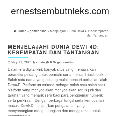
ernestsembutnieks.com
Home
»
gameonline
» Menjelajahi Dunia Dewi 4D: Kesempatan
dan Tantangan
MENJELAJAHI DUNIA DEWI 4D:
KESEMPATAN DAN TANTANGAN
May 21, 2026
admin
0
gameonline
,
Dalam era digital kini, banyak situs yang menawarkan
beraneka peluang untuk bermain serta mencari nasib baik.
Salah satu nama yang sedang mulai mencuri perhatian ialah
Dewi4D. Platform ini terkenal sebagai salah satu salah satu
platform yang menyediakan menyediakan servis judi dan
taruhan yang menarik seru bagi para penggemar numerik
serta perkiraan. Dengan berbagai fungsi serta kemudahan
masuk, Dewi4D menjanjikan pengalaman yang
menyenangkan menguntungkan dan menggiurkan untuk
penggunanya.