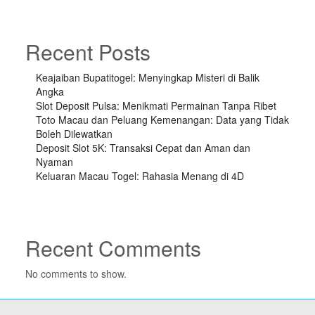
Recent Posts
Keajaiban Bupatitogel: Menyingkap Misteri di Balik
Angka
Slot Deposit Pulsa: Menikmati Permainan Tanpa Ribet
Toto Macau dan Peluang Kemenangan: Data yang Tidak
Boleh Dilewatkan
Deposit Slot 5K: Transaksi Cepat dan Aman dan
Nyaman
Keluaran Macau Togel: Rahasia Menang di 4D
Recent Comments
No comments to show.