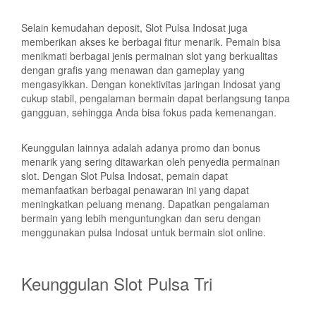
Selain kemudahan deposit, Slot Pulsa Indosat juga
memberikan akses ke berbagai fitur menarik. Pemain bisa
menikmati berbagai jenis permainan slot yang berkualitas
dengan grafis yang menawan dan gameplay yang
mengasyikkan. Dengan konektivitas jaringan Indosat yang
cukup stabil, pengalaman bermain dapat berlangsung tanpa
gangguan, sehingga Anda bisa fokus pada kemenangan.
Keunggulan lainnya adalah adanya promo dan bonus
menarik yang sering ditawarkan oleh penyedia permainan
slot. Dengan Slot Pulsa Indosat, pemain dapat
memanfaatkan berbagai penawaran ini yang dapat
meningkatkan peluang menang. Dapatkan pengalaman
bermain yang lebih menguntungkan dan seru dengan
menggunakan pulsa Indosat untuk bermain slot online.
Keunggulan Slot Pulsa Tri