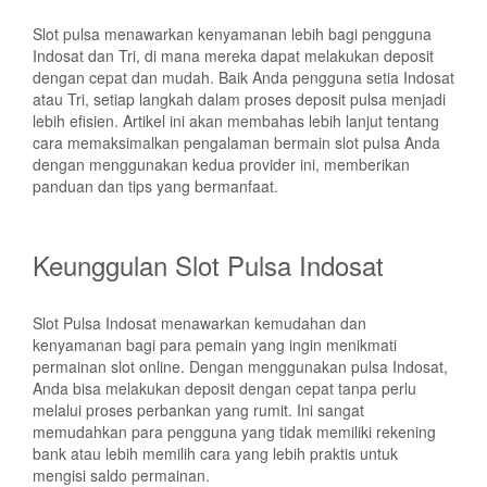
Slot pulsa menawarkan kenyamanan lebih bagi pengguna
Indosat dan Tri, di mana mereka dapat melakukan deposit
dengan cepat dan mudah. Baik Anda pengguna setia Indosat
atau Tri, setiap langkah dalam proses deposit pulsa menjadi
lebih efisien. Artikel ini akan membahas lebih lanjut tentang
cara memaksimalkan pengalaman bermain slot pulsa Anda
dengan menggunakan kedua provider ini, memberikan
panduan dan tips yang bermanfaat.
Keunggulan Slot Pulsa Indosat
Slot Pulsa Indosat menawarkan kemudahan dan
kenyamanan bagi para pemain yang ingin menikmati
permainan slot online. Dengan menggunakan pulsa Indosat,
Anda bisa melakukan deposit dengan cepat tanpa perlu
melalui proses perbankan yang rumit. Ini sangat
memudahkan para pengguna yang tidak memiliki rekening
bank atau lebih memilih cara yang lebih praktis untuk
mengisi saldo permainan.