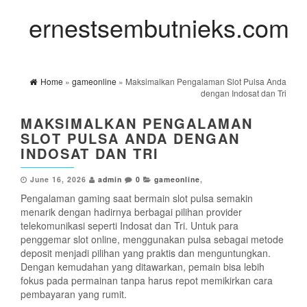
ernestsembutnieks.com
Home
»
gameonline
» Maksimalkan Pengalaman Slot Pulsa Anda
dengan Indosat dan Tri
MAKSIMALKAN PENGALAMAN
SLOT PULSA ANDA DENGAN
INDOSAT DAN TRI
June 16, 2026
admin
0
gameonline
,
Pengalaman gaming saat bermain slot pulsa semakin
menarik dengan hadirnya berbagai pilihan provider
telekomunikasi seperti Indosat dan Tri. Untuk para
penggemar slot online, menggunakan pulsa sebagai metode
deposit menjadi pilihan yang praktis dan menguntungkan.
Dengan kemudahan yang ditawarkan, pemain bisa lebih
fokus pada permainan tanpa harus repot memikirkan cara
pembayaran yang rumit.