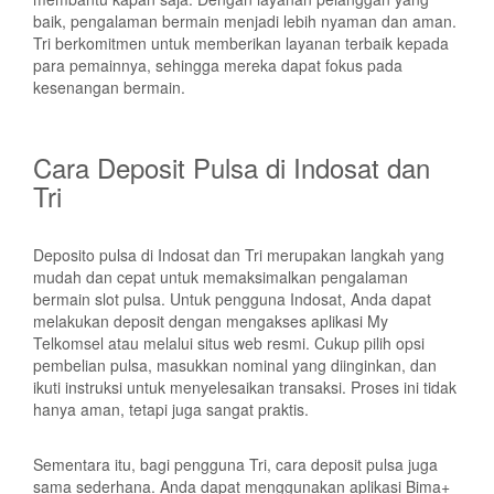
baik, pengalaman bermain menjadi lebih nyaman dan aman.
Tri berkomitmen untuk memberikan layanan terbaik kepada
para pemainnya, sehingga mereka dapat fokus pada
kesenangan bermain.
Cara Deposit Pulsa di Indosat dan
Tri
Deposito pulsa di Indosat dan Tri merupakan langkah yang
mudah dan cepat untuk memaksimalkan pengalaman
bermain slot pulsa. Untuk pengguna Indosat, Anda dapat
melakukan deposit dengan mengakses aplikasi My
Telkomsel atau melalui situs web resmi. Cukup pilih opsi
pembelian pulsa, masukkan nominal yang diinginkan, dan
ikuti instruksi untuk menyelesaikan transaksi. Proses ini tidak
hanya aman, tetapi juga sangat praktis.
Sementara itu, bagi pengguna Tri, cara deposit pulsa juga
sama sederhana. Anda dapat menggunakan aplikasi Bima+