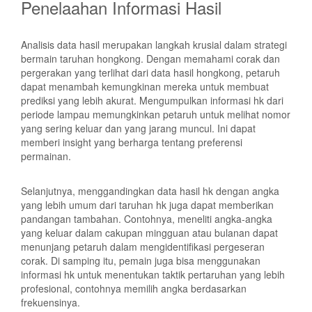
Penelaahan Informasi Hasil
Analisis data hasil merupakan langkah krusial dalam strategi
bermain taruhan hongkong. Dengan memahami corak dan
pergerakan yang terlihat dari data hasil hongkong, petaruh
dapat menambah kemungkinan mereka untuk membuat
prediksi yang lebih akurat. Mengumpulkan informasi hk dari
periode lampau memungkinkan petaruh untuk melihat nomor
yang sering keluar dan yang jarang muncul. Ini dapat
memberi insight yang berharga tentang preferensi
permainan.
Selanjutnya, menggandingkan data hasil hk dengan angka
yang lebih umum dari taruhan hk juga dapat memberikan
pandangan tambahan. Contohnya, meneliti angka-angka
yang keluar dalam cakupan mingguan atau bulanan dapat
menunjang petaruh dalam mengidentifikasi pergeseran
corak. Di samping itu, pemain juga bisa menggunakan
informasi hk untuk menentukan taktik pertaruhan yang lebih
profesional, contohnya memilih angka berdasarkan
frekuensinya.