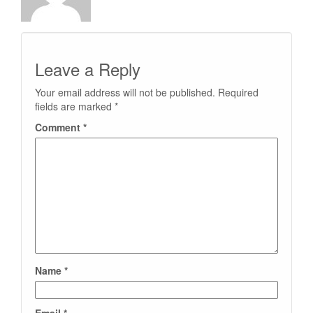
Leave a Reply
Your email address will not be published.
Required
fields are marked
*
Comment
*
Name
*