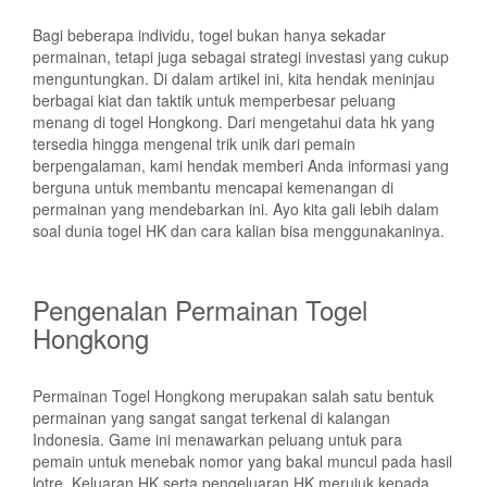
Bagi beberapa individu, togel bukan hanya sekadar
permainan, tetapi juga sebagai strategi investasi yang cukup
menguntungkan. Di dalam artikel ini, kita hendak meninjau
berbagai kiat dan taktik untuk memperbesar peluang
menang di togel Hongkong. Dari mengetahui data hk yang
tersedia hingga mengenal trik unik dari pemain
berpengalaman, kami hendak memberi Anda informasi yang
berguna untuk membantu mencapai kemenangan di
permainan yang mendebarkan ini. Ayo kita gali lebih dalam
soal dunia togel HK dan cara kalian bisa menggunakaninya.
Pengenalan Permainan Togel
Hongkong
Permainan Togel Hongkong merupakan salah satu bentuk
permainan yang sangat sangat terkenal di kalangan
Indonesia. Game ini menawarkan peluang untuk para
pemain untuk menebak nomor yang bakal muncul pada hasil
lotre. Keluaran HK serta pengeluaran HK merujuk kepada