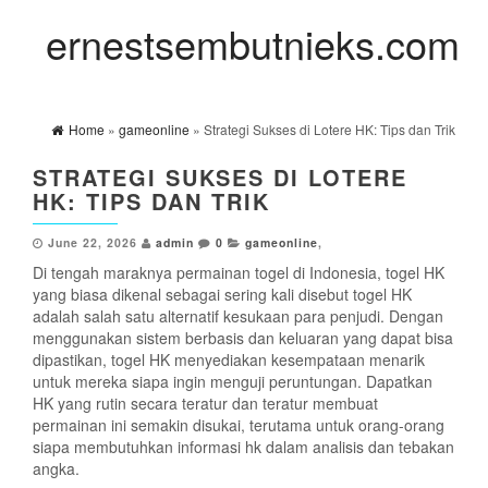
ernestsembutnieks.com
Home
»
gameonline
» Strategi Sukses di Lotere HK: Tips dan Trik
STRATEGI SUKSES DI LOTERE
HK: TIPS DAN TRIK
June 22, 2026
admin
0
gameonline
,
Di tengah maraknya permainan togel di Indonesia, togel HK
yang biasa dikenal sebagai sering kali disebut togel HK
adalah salah satu alternatif kesukaan para penjudi. Dengan
menggunakan sistem berbasis dan keluaran yang dapat bisa
dipastikan, togel HK menyediakan kesempataan menarik
untuk mereka siapa ingin menguji peruntungan. Dapatkan
HK yang rutin secara teratur dan teratur membuat
permainan ini semakin disukai, terutama untuk orang-orang
siapa membutuhkan informasi hk dalam analisis dan tebakan
angka.