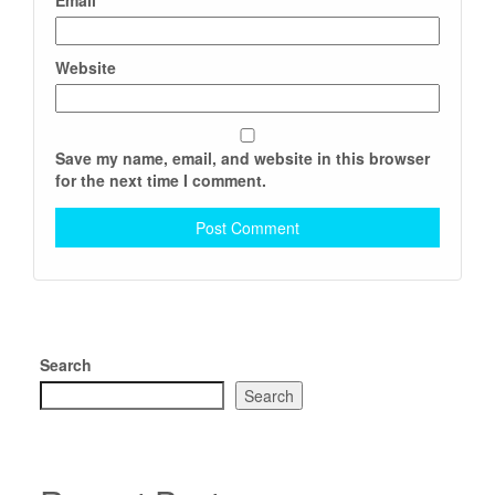
Email
*
Website
Save my name, email, and website in this browser
for the next time I comment.
Search
Search