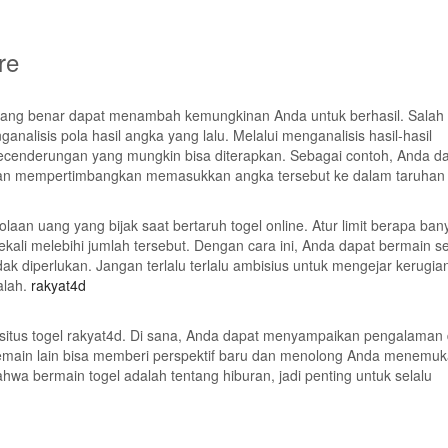
re
gi yang benar dapat menambah kemungkinan Anda untuk berhasil. Salah
alisis pola hasil angka yang lalu. Melalui menganalisis hasil-hasil
cenderungan yang mungkin bisa diterapkan. Sebagai contoh, Anda d
an mempertimbangkan memasukkan angka tersebut ke dalam taruhan
aan uang yang bijak saat bertaruh togel online. Atur limit berapa ban
kali melebihi jumlah tersebut. Dengan cara ini, Anda dapat bermain s
 diperlukan. Jangan terlalu terlalu ambisius untuk mengejar kerugia
alah.
rakyat4d
ti situs togel rakyat4d. Di sana, Anda dapat menyampaikan pengalaman
pemain lain bisa memberi perspektif baru dan menolong Anda menemu
hwa bermain togel adalah tentang hiburan, jadi penting untuk selalu