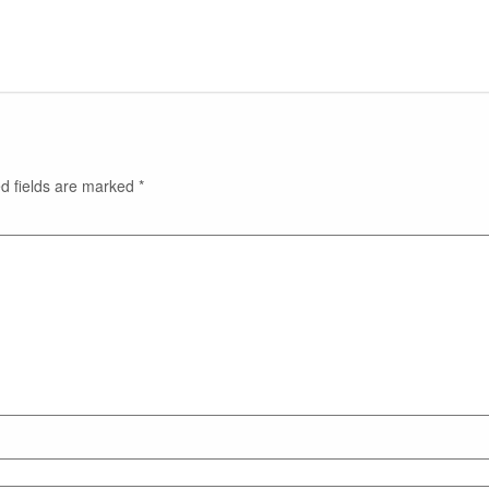
d fields are marked
*