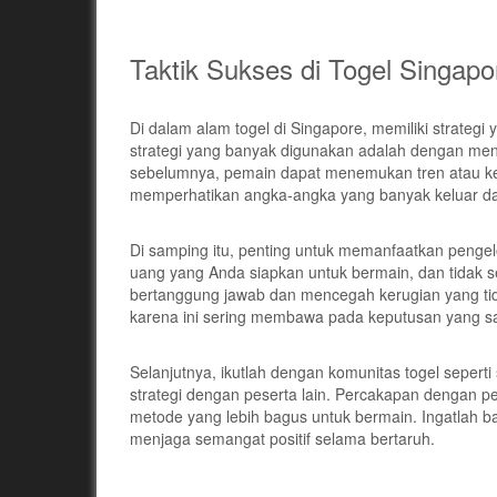
Taktik Sukses di Togel Singapo
Di dalam alam togel di Singapore, memiliki strate
strategi yang banyak digunakan adalah dengan mengan
sebelumnya, pemain dapat menemukan tren atau ke
memperhatikan angka-angka yang banyak keluar d
Di samping itu, penting untuk memanfaatkan pengelol
uang yang Anda siapkan untuk bermain, dan tidak se
bertanggung jawab dan mencegah kerugian yang tidak
karena ini sering membawa pada keputusan yang s
Selanjutnya, ikutlah dengan komunitas togel seper
strategi dengan peserta lain. Percakapan dengan 
metode yang lebih bagus untuk bermain. Ingatlah ba
menjaga semangat positif selama bertaruh.