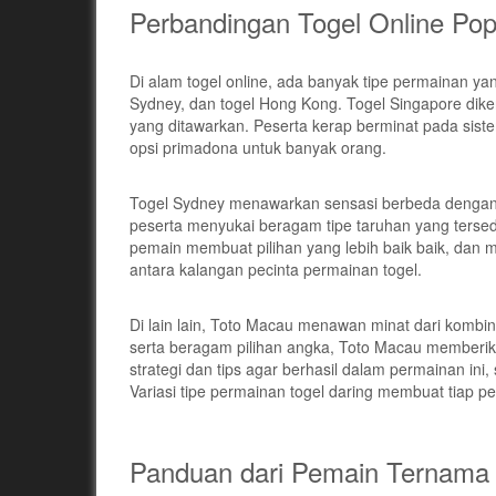
Perbandingan Togel Online Pop
Di alam togel online, ada banyak tipe permainan yan
Sydney, dan togel Hong Kong. Togel Singapore dike
yang ditawarkan. Peserta kerap berminat pada siste
opsi primadona untuk banyak orang.
Togel Sydney menawarkan sensasi berbeda dengan 
peserta menyukai beragam tipe taruhan yang tersed
pemain membuat pilihan yang lebih baik baik, dan 
antara kalangan pecinta permainan togel.
Di lain lain, Toto Macau menawan minat dari kombin
serta beragam pilihan angka, Toto Macau memberik
strategi dan tips agar berhasil dalam permainan ini,
Variasi tipe permainan togel daring membuat tiap p
Panduan dari Pemain Ternama