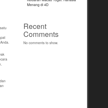
Menang di 4D
Recent
 satu
Comments
apat
 Anda.
No comments to show.
yak
ecara
n,
 dan
kan