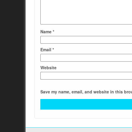
Name
*
Email
*
Website
Save my name, email, and website in this bro