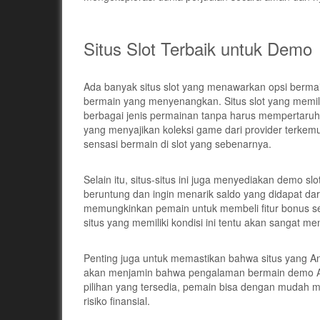
Situs Slot Terbaik untuk Demo
Ada banyak situs slot yang menawarkan opsi berma
bermain yang menyenangkan. Situs slot yang mem
berbagai jenis permainan tanpa harus mempertaruhk
yang menyajikan koleksi game dari provider terkem
sensasi bermain di slot yang sebenarnya.
Selain itu, situs-situs ini juga menyediakan demo 
beruntung dan ingin menarik saldo yang didapat dari 
memungkinkan pemain untuk membeli fitur bonus se
situs yang memiliki kondisi ini tentu akan sangat 
Penting juga untuk memastikan bahwa situs yang Anda
akan menjamin bahwa pengalaman bermain demo A
pilihan yang tersedia, pemain bisa dengan mudah 
risiko finansial.