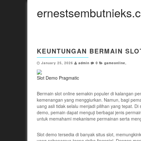
ernestsembutnieks.
KEUNTUNGAN BERMAIN SLO
January 25, 2026
admin
0
gameonline
,
Slot Demo Pragmatic
Bermain slot online semakin populer di kalangan pe
kemenangan yang menggiurkan. Namun, bagi pemain
uang asli tidak selalu menjadi pilihan yang tepat. Di
demo, pemain dapat menguji berbagai jenis perma
untuk memahami mekanisme permainan serta mengen
Slot demo tersedia di banyak situs slot, memungk
yang sebenarnya tanpa risiko finansial. Dengan me