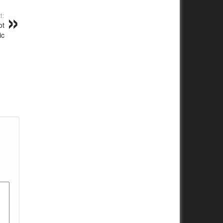
t:
ot
ic