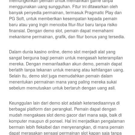
memungkinkan pemain untuk memainkan game tanpa
menggunakan uang sungguhan. Fitur ini ditawarkan oleh
banyak penyedia permainan, termasuk Pragmatic Play dan
PG Soft, untuk memberikan kesempatan kepada pemain
baru atau yang ingin mencoba fitur-fitur baru tanpa risiko
finansial. Dengan demo slot, pemain dapat memahami
mekanisme permainan, grafik, dan fitur bonus yang tersedia.
Dalam dunia kasino online, demo slot menjadi alat yang
sangat berguna bagi pemain untuk mengasah keterampilan
mereka. Dengan memanfaatkan akun demo, pemain dapat
berlatih tanpa tekanan untuk menang atau kehilangan uang.
Selain itu, demo slot juga memudahkan pemain dalam
menentukan permainan mana yang paling mereka sukai
sebelum memutuskan untuk bertaruh dengan uang asli.
Keunggulan lain dari demo slot adalah ketersediaannya di
berbagai platform dan perangkat. Pemain dapat dengan
mudah mengakses slot demo gacor dari mana saja, baik di
komputer maupun di ponsel. Hal ini menjadikan pengalaman
bermain lebih fleksibel dan menyenangkan, di mana pemain
dapat merasakan sensasi permainan slot kapan saja tanpa