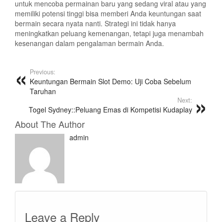
untuk mencoba permainan baru yang sedang viral atau yang
memiliki potensi tinggi bisa memberi Anda keuntungan saat
bermain secara nyata nanti. Strategi ini tidak hanya
meningkatkan peluang kemenangan, tetapi juga menambah
kesenangan dalam pengalaman bermain Anda.
Previous:
Keuntungan Bermain Slot Demo: Uji Coba Sebelum
Taruhan
Next:
Togel Sydney::Peluang Emas di Kompetisi Kudaplay
About The Author
admin
Leave a Reply