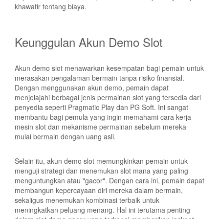
khawatir tentang biaya.
Keunggulan Akun Demo Slot
Akun demo slot menawarkan kesempatan bagi pemain untuk
merasakan pengalaman bermain tanpa risiko finansial.
Dengan menggunakan akun demo, pemain dapat
menjelajahi berbagai jenis permainan slot yang tersedia dari
penyedia seperti Pragmatic Play dan PG Soft. Ini sangat
membantu bagi pemula yang ingin memahami cara kerja
mesin slot dan mekanisme permainan sebelum mereka
mulai bermain dengan uang asli.
Selain itu, akun demo slot memungkinkan pemain untuk
menguji strategi dan menemukan slot mana yang paling
menguntungkan atau "gacor". Dengan cara ini, pemain dapat
membangun kepercayaan diri mereka dalam bermain,
sekaligus menemukan kombinasi terbaik untuk
meningkatkan peluang menang. Hal ini terutama penting