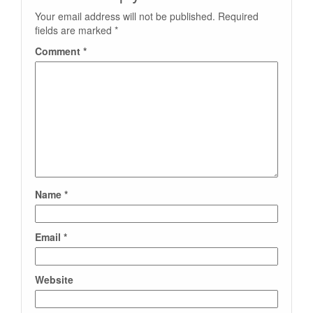
Your email address will not be published.
Required
fields are marked
*
Comment
*
Name
*
Email
*
Website