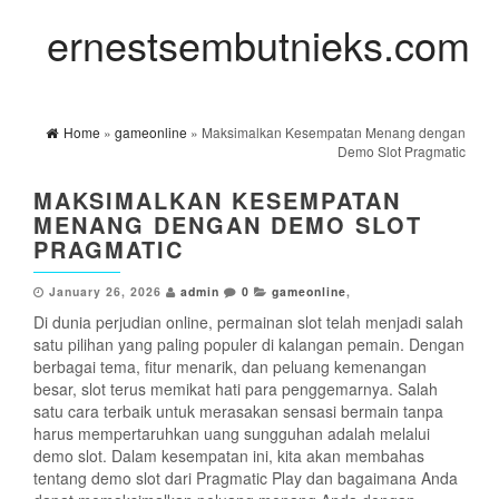
ernestsembutnieks.com
Home
»
gameonline
» Maksimalkan Kesempatan Menang dengan
Demo Slot Pragmatic
MAKSIMALKAN KESEMPATAN
MENANG DENGAN DEMO SLOT
PRAGMATIC
January 26, 2026
admin
0
gameonline
,
Di dunia perjudian online, permainan slot telah menjadi salah
satu pilihan yang paling populer di kalangan pemain. Dengan
berbagai tema, fitur menarik, dan peluang kemenangan
besar, slot terus memikat hati para penggemarnya. Salah
satu cara terbaik untuk merasakan sensasi bermain tanpa
harus mempertaruhkan uang sungguhan adalah melalui
demo slot. Dalam kesempatan ini, kita akan membahas
tentang demo slot dari Pragmatic Play dan bagaimana Anda