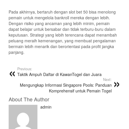
Pada akhirnya, bertaruh dengan slot bet 50 bisa menolong
pemain untuk mengelola bankroll mereka dengan lebih.
Dengan risiko yang ancaman yang lebih minim, pemain
dapat belajar untuk bersabar dan tidak terburu-buru dalam
keputusan. Strategi yang lebih terencana dapat menambah
peluang meraih kemenangan, yang membuat pengalaman
bermain lebih menarik dan berorientasi pada profit jangka
panjang.
Previous:
Taktik Ampuh Daftar di KawanTogel dan Juara
Next:
Mengungkap Informasi Singapore Pools: Panduan
Komprehensif untuk Pemain Togel
About The Author
admin