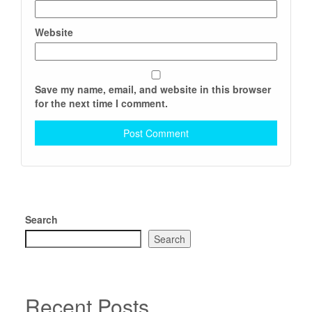
Website
Save my name, email, and website in this browser
for the next time I comment.
Search
Search
Recent Posts