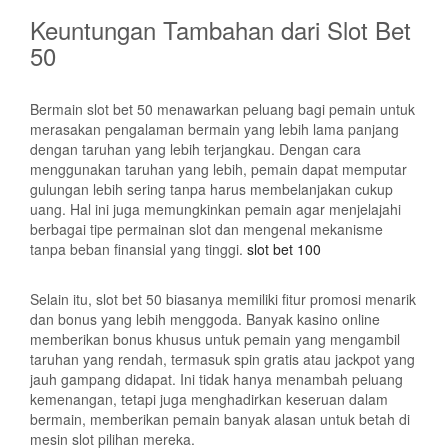
Keuntungan Tambahan dari Slot Bet
50
Bermain slot bet 50 menawarkan peluang bagi pemain untuk
merasakan pengalaman bermain yang lebih lama panjang
dengan taruhan yang lebih terjangkau. Dengan cara
menggunakan taruhan yang lebih, pemain dapat memputar
gulungan lebih sering tanpa harus membelanjakan cukup
uang. Hal ini juga memungkinkan pemain agar menjelajahi
berbagai tipe permainan slot dan mengenal mekanisme
tanpa beban finansial yang tinggi.
slot bet 100
Selain itu, slot bet 50 biasanya memiliki fitur promosi menarik
dan bonus yang lebih menggoda. Banyak kasino online
memberikan bonus khusus untuk pemain yang mengambil
taruhan yang rendah, termasuk spin gratis atau jackpot yang
jauh gampang didapat. Ini tidak hanya menambah peluang
kemenangan, tetapi juga menghadirkan keseruan dalam
bermain, memberikan pemain banyak alasan untuk betah di
mesin slot pilihan mereka.