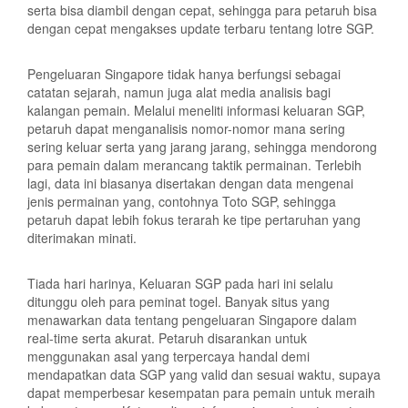
serta bisa diambil dengan cepat, sehingga para petaruh bisa
dengan cepat mengakses update terbaru tentang lotre SGP.
Pengeluaran Singapore tidak hanya berfungsi sebagai
catatan sejarah, namun juga alat media analisis bagi
kalangan pemain. Melalui meneliti informasi keluaran SGP,
petaruh dapat menganalisis nomor-nomor mana sering
sering keluar serta yang jarang jarang, sehingga mendorong
para pemain dalam merancang taktik permainan. Terlebih
lagi, data ini biasanya disertakan dengan data mengenai
jenis permainan yang, contohnya Toto SGP, sehingga
petaruh dapat lebih fokus terarah ke tipe pertaruhan yang
diterimakan minati.
Tiada hari harinya, Keluaran SGP pada hari ini selalu
ditunggu oleh para peminat togel. Banyak situs yang
menawarkan data tentang pengeluaran Singapore dalam
real-time serta akurat. Petaruh disarankan untuk
menggunakan asal yang terpercaya handal demi
mendapatkan data SGP yang valid dan sesuai waktu, supaya
dapat memperbesar kesempatan para pemain untuk meraih