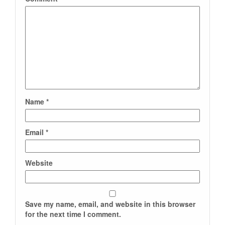
Name
*
Email
*
Website
Save my name, email, and website in this browser
for the next time I comment.