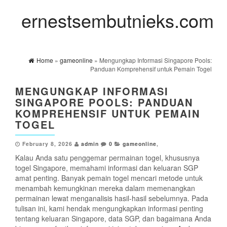
ernestsembutnieks.com
Home
»
gameonline
» Mengungkap Informasi Singapore Pools:
Panduan Komprehensif untuk Pemain Togel
MENGUNGKAP INFORMASI
SINGAPORE POOLS: PANDUAN
KOMPREHENSIF UNTUK PEMAIN
TOGEL
February 8, 2026
admin
0
gameonline
,
Kalau Anda satu penggemar permainan togel, khususnya
togel Singapore, memahami informasi dan keluaran SGP
amat penting. Banyak pemain togel mencari metode untuk
menambah kemungkinan mereka dalam memenangkan
permainan lewat menganalisis hasil-hasil sebelumnya. Pada
tulisan ini, kami hendak mengungkapkan informasi penting
tentang keluaran Singapore, data SGP, dan bagaimana Anda