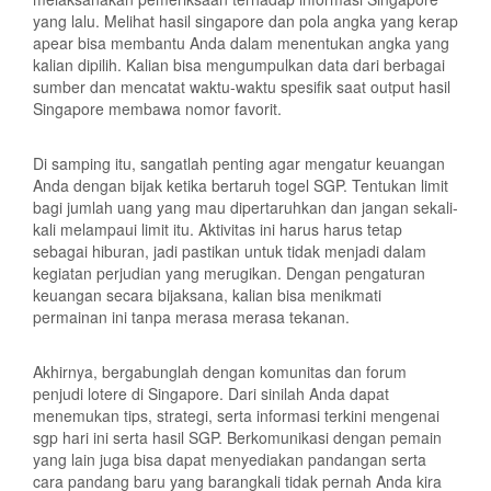
yang lalu. Melihat hasil singapore dan pola angka yang kerap
apear bisa membantu Anda dalam menentukan angka yang
kalian dipilih. Kalian bisa mengumpulkan data dari berbagai
sumber dan mencatat waktu-waktu spesifik saat output hasil
Singapore membawa nomor favorit.
Di samping itu, sangatlah penting agar mengatur keuangan
Anda dengan bijak ketika bertaruh togel SGP. Tentukan limit
bagi jumlah uang yang mau dipertaruhkan dan jangan sekali-
kali melampaui limit itu. Aktivitas ini harus harus tetap
sebagai hiburan, jadi pastikan untuk tidak menjadi dalam
kegiatan perjudian yang merugikan. Dengan pengaturan
keuangan secara bijaksana, kalian bisa menikmati
permainan ini tanpa merasa merasa tekanan.
Akhirnya, bergabunglah dengan komunitas dan forum
penjudi lotere di Singapore. Dari sinilah Anda dapat
menemukan tips, strategi, serta informasi terkini mengenai
sgp hari ini serta hasil SGP. Berkomunikasi dengan pemain
yang lain juga bisa dapat menyediakan pandangan serta
cara pandang baru yang barangkali tidak pernah Anda kira