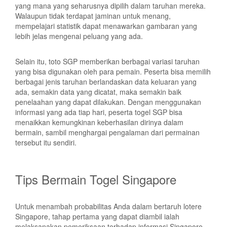
yang mana yang seharusnya dipilih dalam taruhan mereka.
Walaupun tidak terdapat jaminan untuk menang,
mempelajari statistik dapat menawarkan gambaran yang
lebih jelas mengenai peluang yang ada.
Selain itu, toto SGP memberikan berbagai variasi taruhan
yang bisa digunakan oleh para pemain. Peserta bisa memilih
berbagai jenis taruhan berlandaskan data keluaran yang
ada, semakin data yang dicatat, maka semakin baik
penelaahan yang dapat dilakukan. Dengan menggunakan
informasi yang ada tiap hari, peserta togel SGP bisa
menaikkan kemungkinan keberhasilan dirinya dalam
bermain, sambil menghargai pengalaman dari permainan
tersebut itu sendiri.
Tips Bermain Togel Singapore
Untuk menambah probabilitas Anda dalam bertaruh lotere
Singapore, tahap pertama yang dapat diambil ialah
melaksanakan pemeriksaan terhadap informasi Singapore