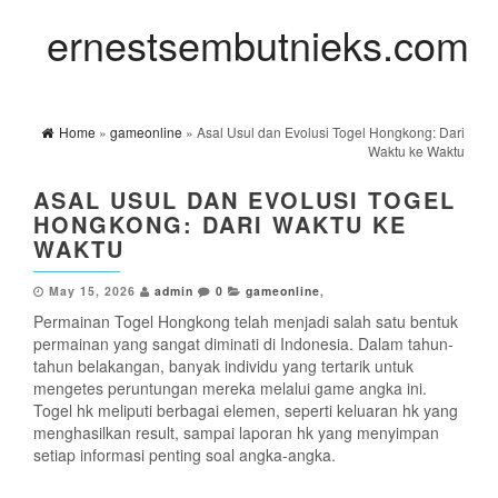
ernestsembutnieks.com
Home
»
gameonline
» Asal Usul dan Evolusi Togel Hongkong: Dari
Waktu ke Waktu
ASAL USUL DAN EVOLUSI TOGEL
HONGKONG: DARI WAKTU KE
WAKTU
May 15, 2026
admin
0
gameonline
,
Permainan Togel Hongkong telah menjadi salah satu bentuk
permainan yang sangat diminati di Indonesia. Dalam tahun-
tahun belakangan, banyak individu yang tertarik untuk
mengetes peruntungan mereka melalui game angka ini.
Togel hk meliputi berbagai elemen, seperti keluaran hk yang
menghasilkan result, sampai laporan hk yang menyimpan
setiap informasi penting soal angka-angka.