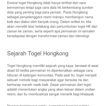
Evolusi togel Hongkong tidak hanya terlihat dari cara
bermainnya tetapi juga cara data hk berkembang sumber
data yang penting bagi para pemain. Pools Hongkong
sebagai penyelenggara resmi mampu membangun nama
baik dan diakui oleh banyak orang. Dalam artikel ini, kita
akan meneliti latar belakang dan pertumbuhan togel HK dari
zaman ke zaman, serta seperti apa permainan ini semakin
beradaptasi dengan transformasi zaman dan teknologi.
Sejarah Togel Hongkong
Togel Hongkong memiliki sejarah yang kaya, berawal di awal
abad 20 ketika permainan ini diperkenalkan sebagai cara
hiburan di kalangan komunitas. Pada saat itu, togel menjadi
sebuah metode bagi masyarakat agar bersuka ria dan
berharap meraih nasib baik. Dasar permainan dari togel
adalah menentukan angka yang akan keluar dalam undian
resmi, dan itu membuatnya sangat menarik bagi khalayak.
Dengan berjalannya waktu, permainan togel ini melalui