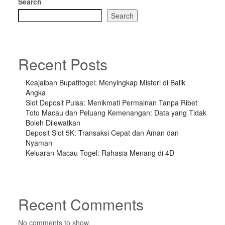
Search
Search
Recent Posts
Keajaiban Bupatitogel: Menyingkap Misteri di Balik
Angka
Slot Deposit Pulsa: Menikmati Permainan Tanpa Ribet
Toto Macau dan Peluang Kemenangan: Data yang Tidak
Boleh Dilewatkan
Deposit Slot 5K: Transaksi Cepat dan Aman dan
Nyaman
Keluaran Macau Togel: Rahasia Menang di 4D
Recent Comments
No comments to show.