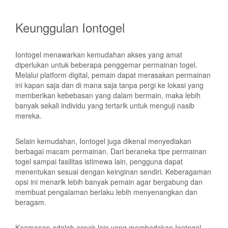
Keunggulan Iontogel
Iontogel menawarkan kemudahan akses yang amat
diperlukan untuk beberapa penggemar permainan togel.
Melalui platform digital, pemain dapat merasakan permainan
ini kapan saja dan di mana saja tanpa pergi ke lokasi yang
memberikan kebebasan yang dalam bermain, maka lebih
banyak sekali individu yang tertarik untuk menguji nasib
mereka.
Selain kemudahan, Iontogel juga dikenal menyediakan
berbagai macam permainan. Dari beraneka tipe permainan
togel sampai fasilitas istimewa lain, pengguna dapat
menentukan sesuai dengan keinginan sendiri. Keberagaman
opsi ini menarik lebih banyak pemain agar bergabung dan
membuat pengalaman berlaku lebih menyenangkan dan
beragam.
Keamanan adalah aspek lain yang membedakan Iontogel